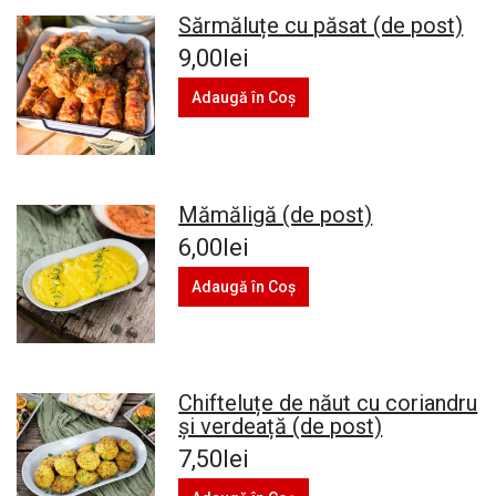
Sărmăluțe cu păsat (de post)
9,00lei
Adaugă în Coş
Mămăligă (de post)
6,00lei
Adaugă în Coş
Chifteluțe de năut cu coriandru
și verdeață (de post)
7,50lei