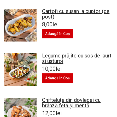
Cartofi cu susan la cuptor (de
post)
8,00lei
Adaugă în Coş
Legume prăjite cu sos de iaurt
și usturoi
10,00lei
Adaugă în Coş
Chifteluțe din dovlecei cu
brânză feta și mentă
12,00lei