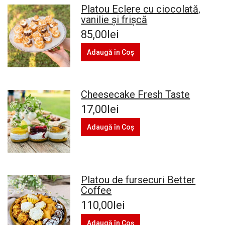
Platou Eclere cu ciocolată,
vanilie și frișcă
85,00lei
Adaugă în Coş
Cheesecake Fresh Taste
17,00lei
Adaugă în Coş
Platou de fursecuri Better
Coffee
110,00lei
Adaugă în Coş