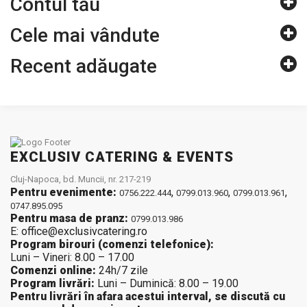
Contul tău
Cele mai vândute
Recent adăugate
EXCLUSIV CATERING & EVENTS
Cluj-Napoca, bd. Muncii, nr. 217-219
Pentru evenimente:
,
,
,
0756.222.444
0799.013.960
0799.013.961
0747.895.095
Pentru masa de pranz:
0799.013.986
E: office@exclusivcatering.ro
Program birouri (comenzi telefonice):
Luni – Vineri: 8.00 – 17.00
Comenzi online:
24h/7 zile
Program livrări:
Luni – Duminică: 8.00 – 19.00
Pentru livrări în afara acestui interval, se discută cu