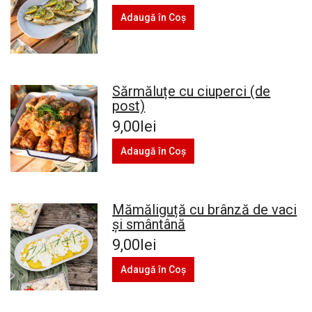
Adaugă în Coş
Sărmăluțe cu ciuperci (de
post)
9,00lei
Adaugă în Coş
Mămăliguță cu brânză de vaci
și smântână
9,00lei
Adaugă în Coş