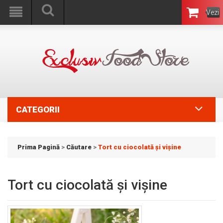
Vezi
Coşul
CATEGORII
Prima Pagină
>
Căutare
>
Tort cu ciocolată şi vişine
Tort cu ciocolată şi vişine