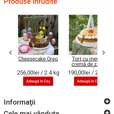
Produse înrudite
Cheesecake Oreo
Tort cu mere și
cremă de zahăr
caramelizat
256,00lei / 2.4 kg
190,00lei / 2.4 kg
Adaugă în Coş
Adaugă în Coş
Informaţii
Cele mai vândute