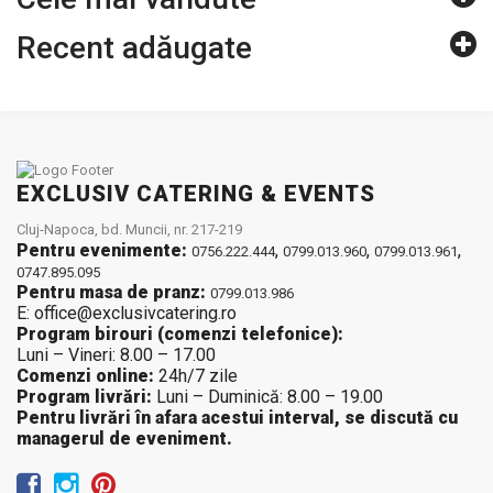
Recent adăugate
EXCLUSIV CATERING & EVENTS
Cluj-Napoca, bd. Muncii, nr. 217-219
Pentru evenimente:
,
,
,
0756.222.444
0799.013.960
0799.013.961
0747.895.095
Pentru masa de pranz:
0799.013.986
E: office@exclusivcatering.ro
Program birouri (comenzi telefonice):
Luni – Vineri: 8.00 – 17.00
Comenzi online:
24h/7 zile
Program livrări:
Luni – Duminică: 8.00 – 19.00
Pentru livrări în afara acestui interval, se discută cu
managerul de eveniment.