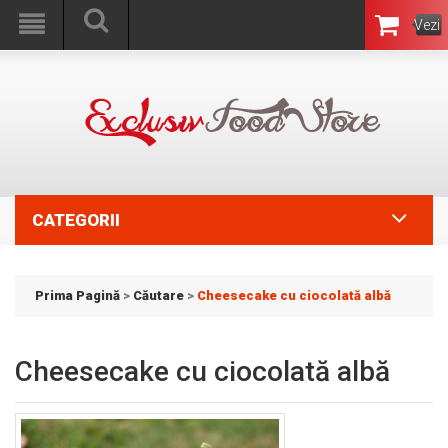
Vezi
Coşul
CATEGORII
Prima Pagină
>
Căutare
>
Cheesecake cu ciocolată albă
Cheesecake cu ciocolată albă