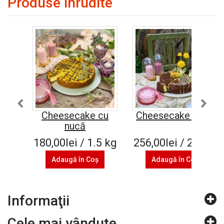
Produse înrudite
Cheesecake cu
Cheesecake Oreo
nucă
180,00lei / 1.5 kg
256,00lei / 2.4 kg
Adaugă în Coş
Adaugă în Coş
Informaţii
Cele mai vândute