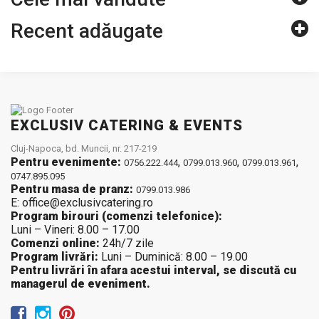
Recent adăugate
EXCLUSIV CATERING & EVENTS
Cluj-Napoca, bd. Muncii, nr. 217-219
Pentru evenimente:
,
,
,
0756.222.444
0799.013.960
0799.013.961
0747.895.095
Pentru masa de pranz:
0799.013.986
E: office@exclusivcatering.ro
Program birouri (comenzi telefonice):
Luni – Vineri: 8.00 – 17.00
Comenzi online:
24h/7 zile
Program livrări:
Luni – Duminică: 8.00 – 19.00
Pentru livrări în afara acestui interval, se discută cu
managerul de eveniment.