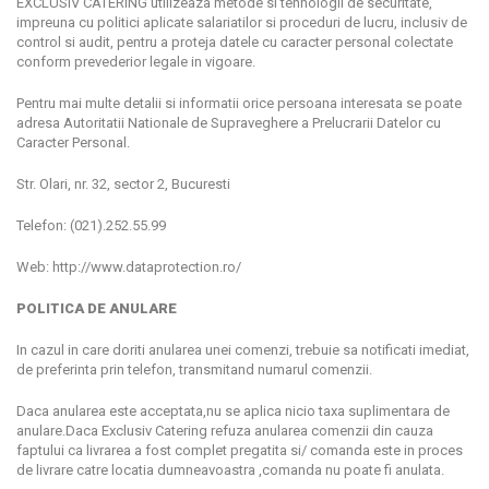
EXCLUSIV CATERING utilizeaza metode si tehnologii de securitate,
impreuna cu politici aplicate salariatilor si proceduri de lucru, inclusiv de
control si audit, pentru a proteja datele cu caracter personal colectate
conform prevederior legale in vigoare.
Pentru mai multe detalii si informatii orice persoana interesata se poate
adresa Autoritatii Nationale de Supraveghere a Prelucrarii Datelor cu
Caracter Personal.
Str. Olari, nr. 32, sector 2, Bucuresti
Telefon: (021).252.55.99
Web: http://www.dataprotection.ro/
POLITICA DE ANULARE
In cazul in care doriti anularea unei comenzi, trebuie sa notificati imediat,
de preferinta prin telefon, transmitand numarul comenzii.
Daca anularea este acceptata,nu se aplica nicio taxa suplimentara de
anulare.Daca Exclusiv Catering refuza anularea comenzii din cauza
faptului ca livrarea a fost complet pregatita si/ comanda este in proces
de livrare catre locatia dumneavoastra ,comanda nu poate fi anulata.