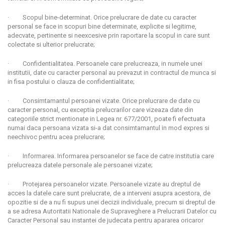
· Scopul bine-determinat. Orice prelucrare de date cu caracter
personal se face in scopuri bine determinate, explicite si legitime,
adecvate, pertinente si neexcesive prin raportare la scopul in care sunt
colectate si ulterior prelucrate;
· Confidentialitatea. Persoanele care prelucreaza, in numele unei
institutii, date cu caracter personal au prevazut in contractul de munca si
in fisa postului o clauza de confidentialitate;
· Consimtamantul persoanei vizate. Orice prelucrare de date cu
caracter personal, cu exceptia prelucrarilor care vizeaza date din
categoriile strict mentionate in Legea nr. 677/2001, poate fi efectuata
numai daca persoana vizata si-a dat consimtamantul in mod expres si
neechivoc pentru acea prelucrare;
· Informarea. Informarea persoanelor se face de catre institutia care
prelucreaza datele personale ale persoanei vizate;
· Protejarea persoanelor vizate. Persoanele vizate au dreptul de
acces la datele care sunt prelucrate, de a interveni asupra acestora, de
opozitie si de a nu fi supus unei decizii individuale, precum si dreptul de
a se adresa Autoritatii Nationale de Supraveghere a Prelucrarii Datelor cu
Caracter Personal sau instantei de judecata pentru apararea oricaror