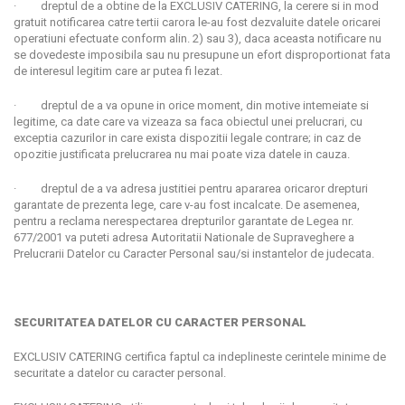
· dreptul de a obtine de la EXCLUSIV CATERING, la cerere si in mod
gratuit notificarea catre tertii carora le-au fost dezvaluite datele oricarei
operatiuni efectuate conform alin. 2) sau 3), daca aceasta notificare nu
se dovedeste imposibila sau nu presupune un efort disproportionat fata
de interesul legitim care ar putea fi lezat.
· dreptul de a va opune in orice moment, din motive intemeiate si
legitime, ca date care va vizeaza sa faca obiectul unei prelucrari, cu
exceptia cazurilor in care exista dispozitii legale contrare; in caz de
opozitie justificata prelucrarea nu mai poate viza datele in cauza.
· dreptul de a va adresa justitiei pentru apararea oricaror drepturi
garantate de prezenta lege, care v-au fost incalcate. De asemenea,
pentru a reclama nerespectarea drepturilor garantate de Legea nr.
677/2001 va puteti adresa Autoritatii Nationale de Supraveghere a
Prelucrarii Datelor cu Caracter Personal sau/si instantelor de judecata.
SECURITATEA DATELOR CU CARACTER PERSONAL
EXCLUSIV CATERING certifica faptul ca indeplineste cerintele minime de
securitate a datelor cu caracter personal.