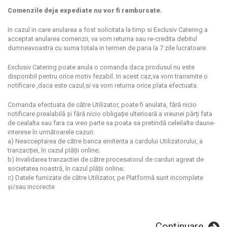
Comenzile deja expediate nu vor fi rambursate.
In cazul in care anularea a fost solicitata la timp si Exclusiv Catering a
acceptat anularea comenzii, va vom returna sau re-credita debitul
dumneavoastra cu suma totala in termen de pana la 7 zile lucratoare.
Exclusiv Catering poate anula o comanda daca produsul nu este
disponibil pentru orice motiv fezabil. In acest caz,va vom transmite o
notificare ,daca este cazul,si va vom returna orice plata efectuata.
Comanda efectuata de către Utilizator, poate fi anulata, fără nicio
notificare prealabilă și fără nicio obligație ulterioară a vreunei părți fata
de cealalta sau fara ca vreo parte sa poata sa pretindă celeilalte daune-
interese în următoarele cazuri:
a) Neacceptarea de către banca emitenta a cardului Utilizatorului, a
tranzacției, în cazul plății online;
b) Invalidarea tranzactiei de către procesatorul de carduri agreat de
societatea noastră, în cazul plății online;
c) Datele furnizate de către Utilizator, pe Platformă sunt incomplete
și/sau incorecte
Continuare