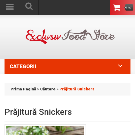
Vezi
Coşul
CATEGORII
Prima Pagină
>
Căutare
>
Prăjitură Snickers
Prăjitură Snickers