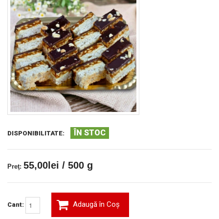
ÎN STOC
DISPONIBILITATE:
55,00lei / 500 g
Preţ:
Adaugă în Coş
Cant: