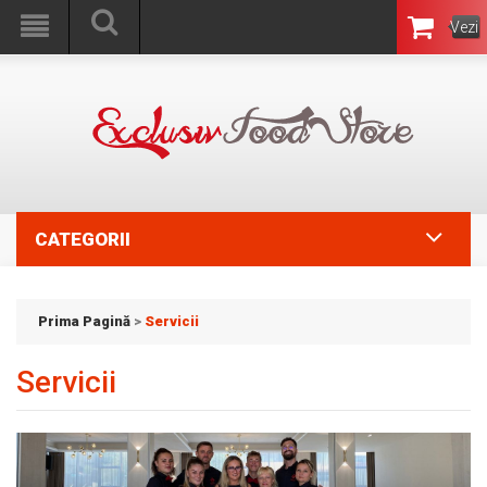
Vezi
Coşul
CATEGORII
Prima Pagină
>
Servicii
Servicii