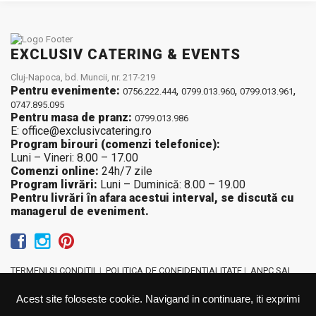
EXCLUSIV CATERING & EVENTS
Cluj-Napoca, bd. Muncii, nr. 217-219
Pentru evenimente:
,
,
,
0756.222.444
0799.013.960
0799.013.961
0747.895.095
Pentru masa de pranz:
0799.013.986
E: office@exclusivcatering.ro
Program birouri (comenzi telefonice):
Luni – Vineri: 8.00 – 17.00
Comenzi online:
24h/7 zile
Program livrări:
Luni – Duminică: 8.00 – 19.00
Pentru livrări în afara acestui interval, se discută cu
managerul de eveniment.
TERMENI SI CONDITII
|
POLITICA DE CONFIDENTIALITATE
|
ANPC SAL
Acest site foloseste cookie. Navigand in continuare, iti exprimi