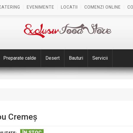
CATERING
EVENIMENTE
LOCATII
COMENZI ONLINE
C
Preparate calde
Desert
Bauturi
Servicii
ou Cremeș
ÎN STOC
ILITATE: