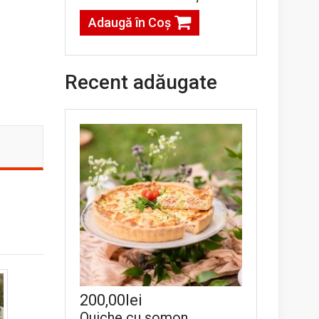
Adaugă în Coş
Recent adăugate
200,00lei
Quiche cu somon