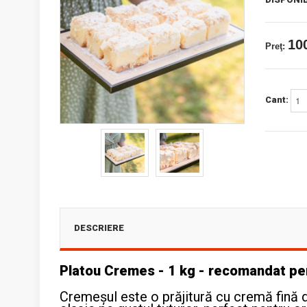
100
Preţ:
Cant:
DESCRIERE
Platou Cremes - 1 kg - recomandat pe
Cremeșul este o prăjitură cu cremă fină de