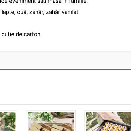
rice eveniment sau masă în familie.
 lapte, ouă, zahăr, zahăr vanilat
 cutie de carton