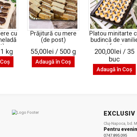
lere cu
Prăjitură cu mere
Platou minitarte 
meladă
(de post)
budincă de vanili
t)
și fructe
 1 kg
55,00lei / 500 g
200,00lei / 35
buc
 Coş
Adaugă în Coş
Adaugă în Coş
EXCLUSIV
Cluj-Napoca, bd. Mu
Pentru eveni
0747.895.095