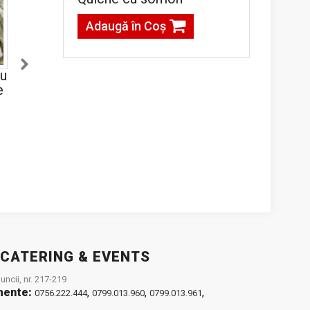
Adaugă în Coş
cu
Platou croissante
Platou Eclere cu
e
Antoinette
ciocolată, vanilie și
frișcă
75,00lei / 420 g
85,00lei / 500 g
Adaugă în Coş
Adaugă în Coş
 CATERING & EVENTS
ncii, nr. 217-219
mente:
,
,
,
0756.222.444
0799.013.960
0799.013.961