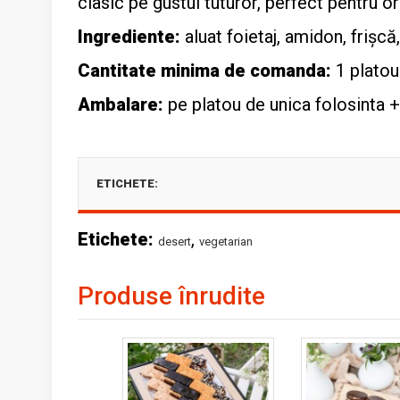
clasic pe gustul tuturor, perfect pentru o
Ingrediente:
aluat foietaj, amidon, frișcă,
Cantitate minima de comanda:
1 platou
Ambalare:
pe platou de unica folosinta +
ETICHETE:
Etichete:
,
desert
vegetarian
Produse înrudite