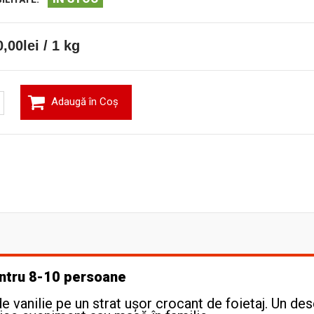
,00lei / 1 kg
Adaugă în Coş
ntru 8-10 persoane
 vanilie pe un strat ușor crocant de foietaj. Un des