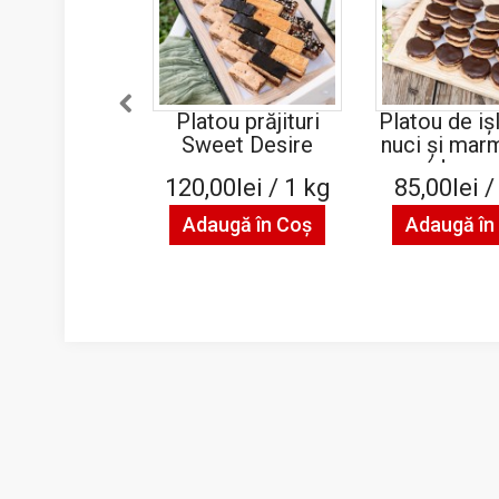
Platou prăjituri
Platou de iș
Sweet Desire
nuci și mar
(de pos
120,00lei / 1 kg
85,00lei /
Adaugă în Coş
Adaugă în