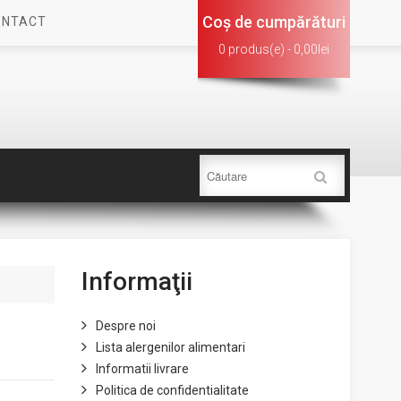
Coş de cumpărături
ONTACT
0 produs(e) - 0,00lei
Informaţii
Despre noi
Lista alergenilor alimentari
Informatii livrare
Politica de confidentialitate