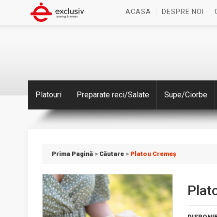
ACASA
DESPRE NOI
Platouri
Preparate reci/Salate
Supe/Ciorbe
Prima Pagină
>
Căutare
>
Platou Cremeș
Plat
DISPONIB