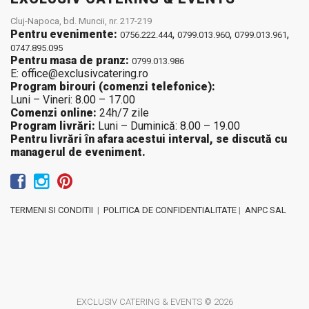
Cluj-Napoca, bd. Muncii, nr. 217-219
Pentru evenimente:
,
,
,
0756.222.444
0799.013.960
0799.013.961
0747.895.095
Pentru masa de pranz:
0799.013.986
E: office@exclusivcatering.ro
Program birouri (comenzi telefonice):
Luni – Vineri: 8.00 – 17.00
Comenzi online:
24h/7 zile
Program livrări:
Luni – Duminică: 8.00 – 19.00
Pentru livrări în afara acestui interval, se discută cu
managerul de eveniment.
TERMENI SI CONDITII
|
POLITICA DE CONFIDENTIALITATE
|
ANPC SAL
EXCLUSIV CATERING & EVENTS © 2026