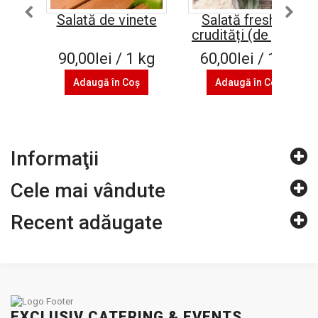
Salată de vinete
Salată fresh de
crudități (de post)
90,00lei / 1 kg
60,00lei / 1 kg
Adaugă în Coş
Adaugă în Coş
Informaţii
Cele mai vândute
Recent adăugate
EXCLUSIV CATERING & EVENTS