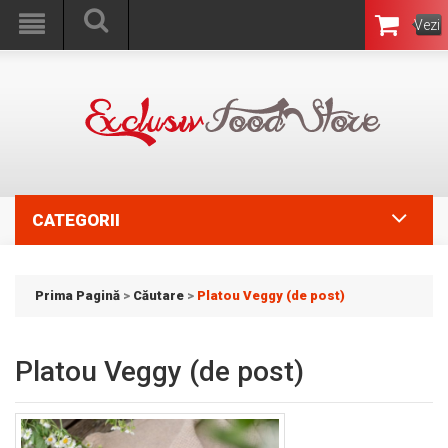
Vezi
Coşul
CATEGORII
Prima Pagină
>
Căutare
>
Platou Veggy (de post)
Platou Veggy (de post)