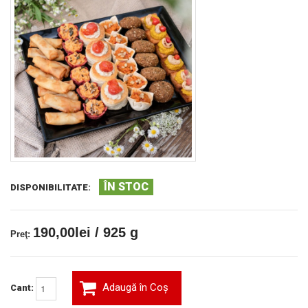
ÎN STOC
DISPONIBILITATE:
190,00lei / 925 g
Preţ:
Adaugă în Coş
Cant: