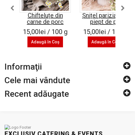
Chifteluțe din
Șnițel parizian din
carne de porc
piept de pui
15,00lei / 100 g
15,00lei / 100 g
Adaugă în Coş
Adaugă în Coş
Informaţii
Cele mai vândute
Recent adăugate
EXCLUSIV CATERING & EVENTS