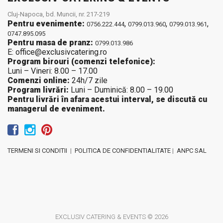
Cluj-Napoca, bd. Muncii, nr. 217-219
Pentru evenimente:
,
,
,
0756.222.444
0799.013.960
0799.013.961
0747.895.095
Pentru masa de pranz:
0799.013.986
E: office@exclusivcatering.ro
Program birouri (comenzi telefonice):
Luni – Vineri: 8.00 – 17.00
Comenzi online:
24h/7 zile
Program livrări:
Luni – Duminică: 8.00 – 19.00
Pentru livrări în afara acestui interval, se discută cu
managerul de eveniment.
TERMENI SI CONDITII
|
POLITICA DE CONFIDENTIALITATE
|
ANPC SAL
EXCLUSIV CATERING & EVENTS © 2026