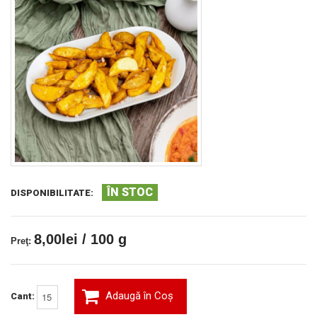
ÎN STOC
DISPONIBILITATE:
8,00lei / 100 g
Preţ:
Adaugă în Coş
Cant: