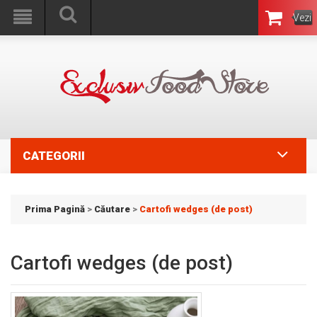
Vezi
Coşul
CATEGORII
Prima Pagină
>
Căutare
>
Cartofi wedges (de post)
Cartofi wedges (de post)