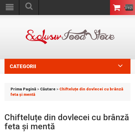
Vezi
Coşul
CATEGORII
Prima Pagină
>
Căutare
>
Chifteluțe din dovlecei cu brânză
feta și mentă
Chifteluțe din dovlecei cu brânză
feta și mentă