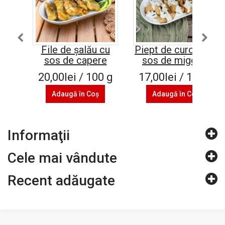
File de șalău cu
Piept de curcan cu
sos de capere
sos de migdale
20,00lei / 100 g
17,00lei / 100 g
Adaugă în Coş
Adaugă în Coş
Informaţii
Cele mai vândute
Recent adăugate