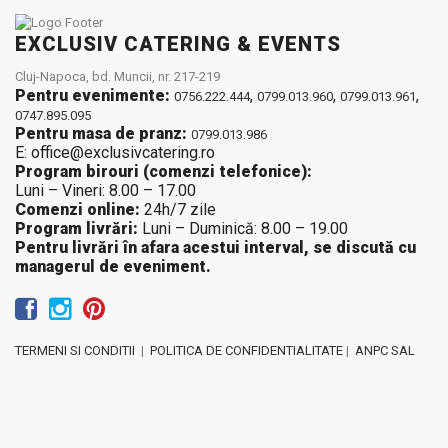
EXCLUSIV CATERING & EVENTS
Cluj-Napoca, bd. Muncii, nr. 217-219
Pentru evenimente:
,
,
,
0756.222.444
0799.013.960
0799.013.961
0747.895.095
Pentru masa de pranz:
0799.013.986
E: office@exclusivcatering.ro
Program birouri (comenzi telefonice):
Luni – Vineri: 8.00 – 17.00
Comenzi online:
24h/7 zile
Program livrări:
Luni – Duminică: 8.00 – 19.00
Pentru livrări în afara acestui interval, se discută cu
managerul de eveniment.
TERMENI SI CONDITII
|
POLITICA DE CONFIDENTIALITATE
|
ANPC SAL