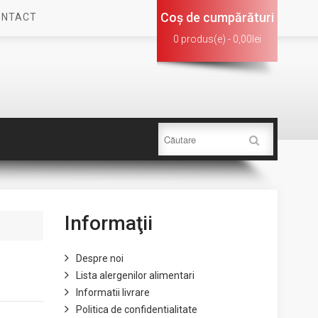
Coş de cumpărături
ONTACT
0 produs(e) - 0,00lei
Informaţii
Despre noi
Lista alergenilor alimentari
Informatii livrare
Politica de confidentialitate