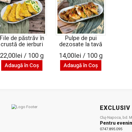
File de păstrăv în
Pulpe de pui
crustă de ierburi
dezosate la tavă
22,00lei / 100 g
14,00lei / 100 g
Adaugă în Coş
Adaugă în Coş
EXCLUSIV
Cluj-Napoca, bd. Mu
Pentru eveni
0747.895.095