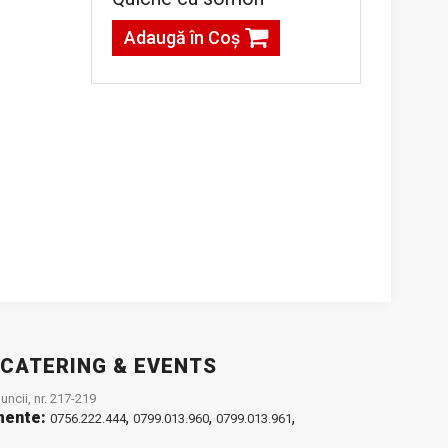
Adaugă în Coş
 CATERING & EVENTS
ncii, nr. 217-219
mente:
,
,
,
0756.222.444
0799.013.960
0799.013.961