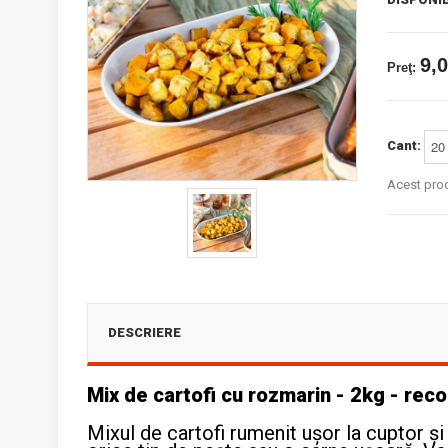
9,0
Preţ:
Cant:
Acest pro
DESCRIERE
Mix de cartofi cu rozmarin - 2kg - re
Mixul de cartofi rumenit ușor la cuptor ș