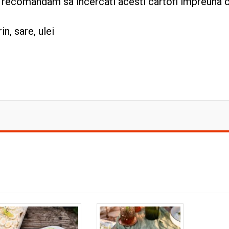
a recomandam sa incercati acesti cartofi impreuna 
in, sare, ulei