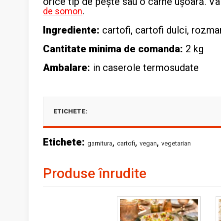
orice tip de pește sau o carne ușoară. V
.
de somon
Ingrediente:
cartofi, cartofi dulci, rozmar
Cantitate minima de comanda:
2 kg
Ambalare:
in caserole termosudate
ETICHETE:
Etichete:
,
,
,
garnitura
cartofi
vegan
vegetarian
Produse înrudite