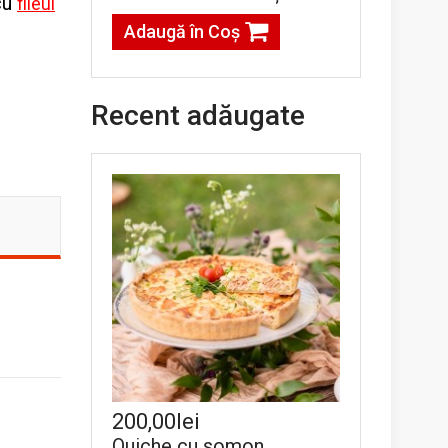
cu
fileul
Adaugă în Coş
Recent adăugate
200,00lei
Quiche cu somon