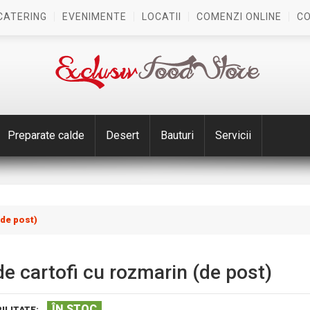
CATERING
EVENIMENTE
LOCATII
COMENZI ONLINE
C
Preparate calde
Desert
Bauturi
Servicii
(de post)
de cartofi cu rozmarin (de post)
ÎN STOC
ILITATE: