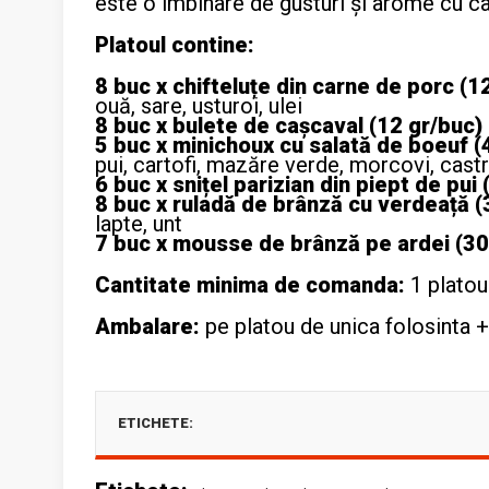
este o îmbinare de gusturi și arome cu ca
Platoul contine:
8 buc x chifteluțe din carne de porc (1
ouă, sare, usturoi, ulei
8 buc x
bulete de cașcaval (12 gr/buc)
5 buc x
minichoux cu salată de boeuf (
pui, cartofi, mazăre verde, morcovi, cast
6 buc x snițel parizian din piept de pui
8 buc x
ruladă de brânză cu verdeață (
lapte, unt
7 buc x
mousse de brânză pe ardei (30
Cantitate minima de comanda:
1 platou
Ambalare:
pe platou de unica folosinta +
ETICHETE: