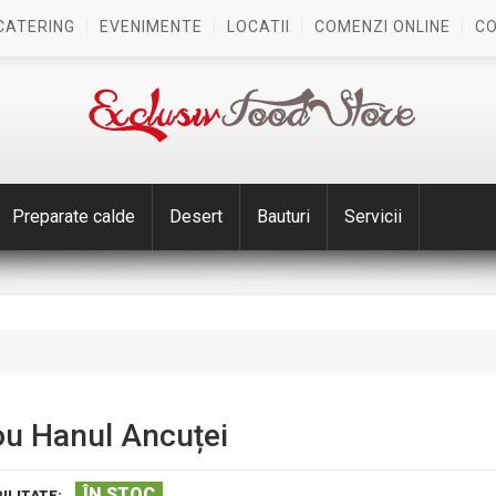
CATERING
EVENIMENTE
LOCATII
COMENZI ONLINE
C
Preparate calde
Desert
Bauturi
Servicii
ou Hanul Ancuței
ÎN STOC
ILITATE: