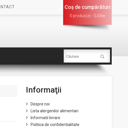
Coş de cumpărături
ONTACT
0 produs(e) - 0,00lei
Informaţii
Despre noi
Lista alergenilor alimentari
Informatii livrare
Politica de confidentialitate