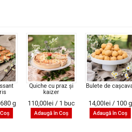
issant
Quiche cu praz şi
Bulete de cașcava
ris
kaizer
 680 g
110,00lei / 1 buc
14,00lei / 100 
 Coş
Adaugă în Coş
Adaugă în Coş