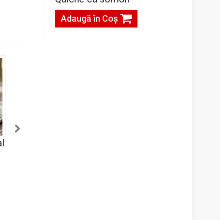
Adaugă în Coş
l
Salată de ouă
Platou Exclusiv
umplute cu sos de
maioneză
g
90,00lei / 900 g
190,00lei / 850 g
Adaugă în Coş
Adaugă în Coş