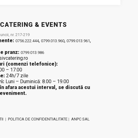
 CATERING & EVENTS
ncii, nr. 217-219
mente:
,
,
,
0756.222.444
0799.013.960
0799.013.961
e pranz:
0799.013.986
sivcatering.ro
ri (comenzi telefonice):
.00 – 17.00
e:
24h/7 zile
i:
Luni – Duminică: 8.00 – 19.00
 în afara acestui interval, se discută cu
 eveniment.
II
|
POLITICA DE CONFIDENTIALITATE
|
ANPC SAL