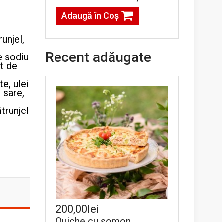
Adaugă în Coş
unjel,
Recent adăugate
de sodiu
pt de
te, ulei
, sare,
trunjel
200,00lei
Quiche cu somon