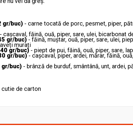
re nu vei da greș.
2 gr/buc)
- carne tocată de porc, pesmet, piper, pătr
- cașcaval, făină, ouă, piper, sare, ulei, bicarbonat 
45 gr/buc)
- făină, muștar, ouă, piper, sare, ulei, pie
raveți murați
 (40 gr/buc)
- piept de pui, făină, ouă, piper, sare, lap
30 gr/buc)
- cașcaval, piper, ardei, mărar, făină, ouă
 gr/buc)
- brânză de burduf, smântână, unt, ardei, pă
 cutie de carton