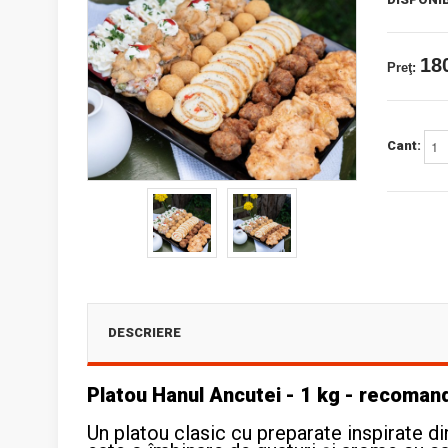
180
Preţ:
Cant:
DESCRIERE
Platou Hanul Ancutei - 1 kg - recoman
Un platou clasic cu preparate inspirate d