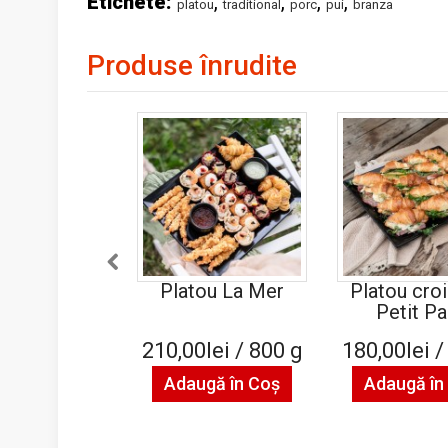
Etichete:
,
,
,
,
platou
traditional
porc
pui
branza
Produse înrudite
Platou La Mer
Platou cro
Petit Pa
210,00lei / 800 g
180,00lei /
Adaugă în Coş
Adaugă în