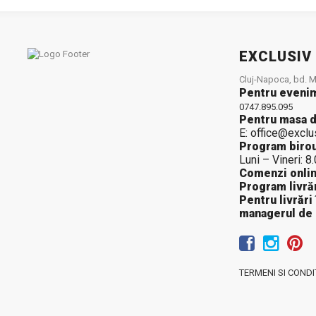
EXCLUSIV
Cluj-Napoca, bd. Mu
Pentru eveni
0747.895.095
Pentru masa d
E: office@exclu
Program birou
Luni – Vineri: 8
Comenzi onlin
Program livrăr
Pentru livrări
managerul de
TERMENI SI CONDIT