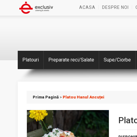
ACASA
DESPRE NOI
Platouri
Preparate reci/Salate
Supe/Ciorbe
Prima Pagină
>
Platou Hanul Ancuței
Plat
DISPONIB