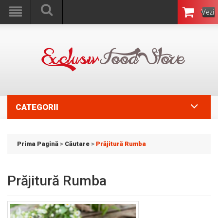
Vezi
Coşul
CATEGORII
Prima Pagină
>
Căutare
>
Prăjitură Rumba
Prăjitură Rumba