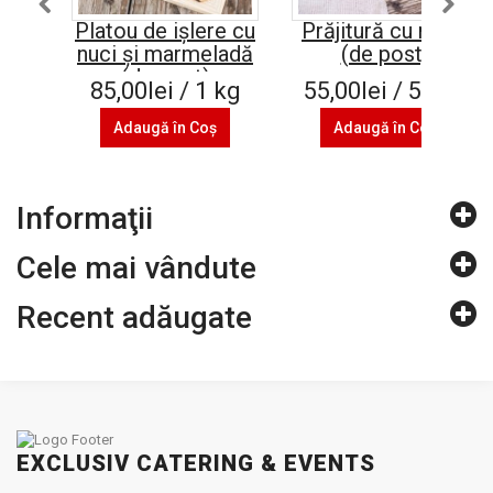
Platou de ișlere cu
Prăjitură cu mere
nuci și marmeladă
(de post)
(de post)
85,00lei / 1 kg
55,00lei / 500 g
Adaugă în Coş
Adaugă în Coş
Informaţii
Cele mai vândute
Recent adăugate
EXCLUSIV CATERING & EVENTS