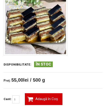
ÎN STOC
DISPONIBILITATE:
55,00lei / 500 g
Preţ:
Adaugă în Coş
Cant: