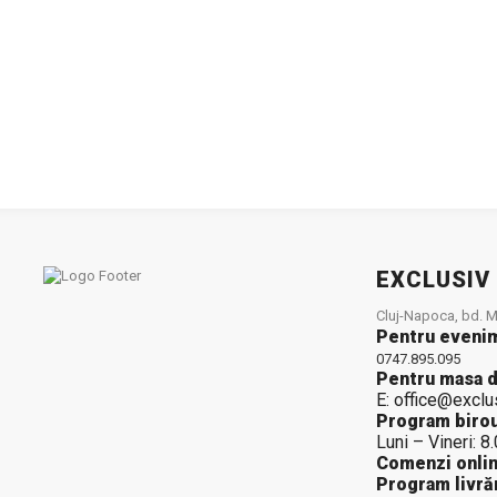
EXCLUSIV
Cluj-Napoca, bd. Mu
Pentru eveni
0747.895.095
Pentru masa d
E: office@exclu
Program birou
Luni – Vineri: 8
Comenzi onlin
Program livrăr