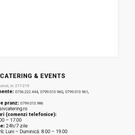
 CATERING & EVENTS
ncii, nr. 217-219
mente:
,
,
,
0756.222.444
0799.013.960
0799.013.961
e pranz:
0799.013.986
sivcatering.ro
ri (comenzi telefonice):
.00 – 17.00
e:
24h/7 zile
i:
Luni – Duminică: 8.00 – 19.00