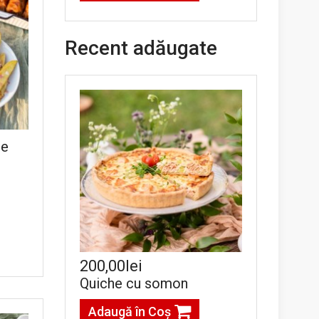
Recent adăugate
de
200,00lei
Quiche cu somon
Adaugă în Coş