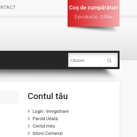
Coş de cumpărături
ONTACT
0 produs(e) - 0,00lei
Contul tău
Login
înregistrare
/
Parolă Uitată
Contul meu
Istoric Comenzi