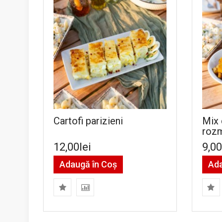
Cartofi parizieni
Mix 
rozm
12,00lei
9,00
Adaugă în Coş
Ada