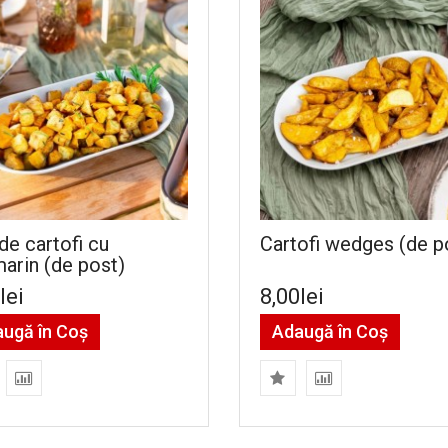
de cartofi cu
Cartofi wedges (de p
arin (de post)
lei
8,00lei
ugă în Coş
Adaugă în Coş