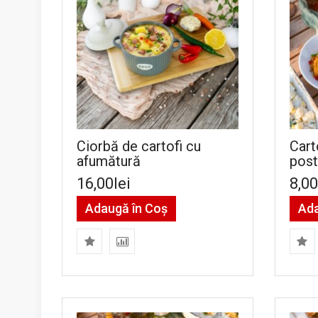
Ciorbă de cartofi cu
Cart
afumătură
post
16,00lei
8,00
Adaugă în Coş
Ada