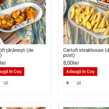
ofi țărănești (de
Cartofi steakhouse (
)
post)
lei
8,00lei
ugă în Coş
Adaugă în Coş