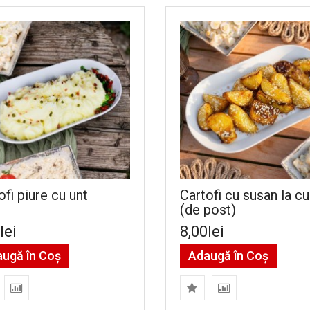
ofi piure cu unt
Cartofi cu susan la c
(de post)
lei
8,00lei
ugă în Coş
Adaugă în Coş