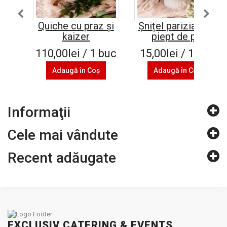
Quiche cu praz şi
Șnițel parizian din
kaizer
piept de pui
110,00lei / 1 buc
15,00lei / 100 g
Adaugă în Coş
Adaugă în Coş
Informaţii
Cele mai vândute
Recent adăugate
EXCLUSIV CATERING & EVENTS