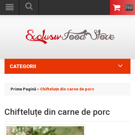
Vezi
Coşul
CATEGORII
Prima Pagină
>
Chifteluțe din carne de porc
Chifteluțe din carne de porc