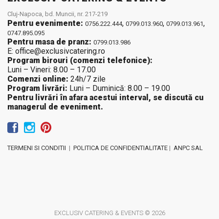
Cluj-Napoca, bd. Muncii, nr. 217-219
Pentru evenimente:
,
,
,
0756.222.444
0799.013.960
0799.013.961
0747.895.095
Pentru masa de pranz:
0799.013.986
E: office@exclusivcatering.ro
Program birouri (comenzi telefonice):
Luni – Vineri: 8.00 – 17.00
Comenzi online:
24h/7 zile
Program livrări:
Luni – Duminică: 8.00 – 19.00
Pentru livrări în afara acestui interval, se discută cu
managerul de eveniment.
TERMENI SI CONDITII
|
POLITICA DE CONFIDENTIALITATE
|
ANPC SAL
EXCLUSIV CATERING & EVENTS © 2026