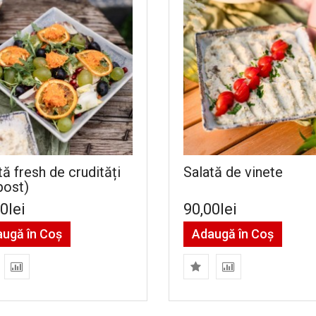
tă fresh de crudități
Salată de vinete
post)
0lei
90,00lei
ugă în Coş
Adaugă în Coş