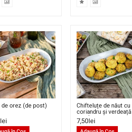
f de orez (de post)
Chifteluțe de năut cu
coriandru și verdeață
post)
lei
7,50lei
ugă în Coş
Adaugă în Coş