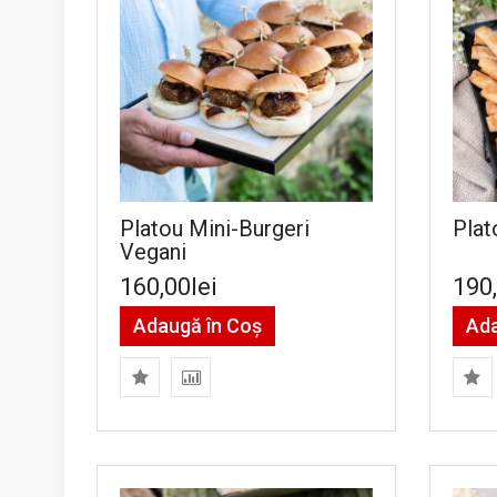
Platou Mini-Burgeri
Plat
Vegani
160,00lei
190,
Adaugă în Coş
Ada