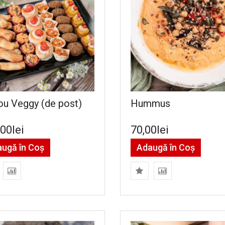
ou Veggy (de post)
Hummus
00lei
70,00lei
ugă în Coş
Adaugă în Coş