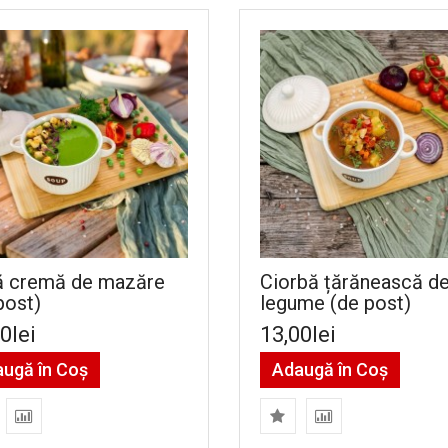
ă cremă de mazăre
Ciorbă țărănească d
post)
legume (de post)
0lei
13,00lei
ugă în Coş
Adaugă în Coş