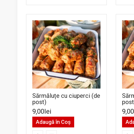
Sărmăluțe cu ciuperci (de
Sărm
post)
post
9,00lei
9,00
Adaugă în Coş
Ada