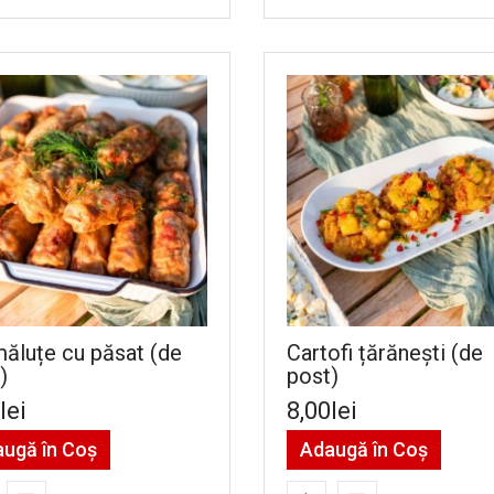
ăluțe cu păsat (de
Cartofi țărănești (de
)
post)
lei
8,00lei
ugă în Coş
Adaugă în Coş