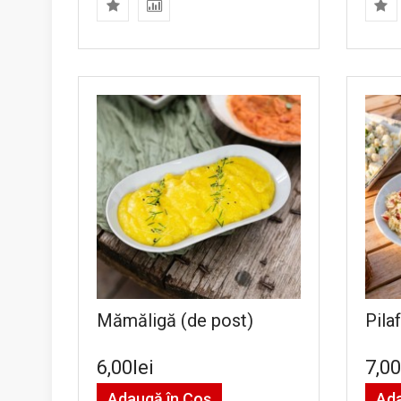
Mămăligă (de post)
Pila
6,00lei
7,00
Adaugă în Coş
Ada