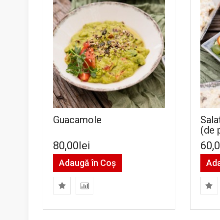
Guacamole
Sala
(de 
80,00lei
60,0
Adaugă în Coş
Ada