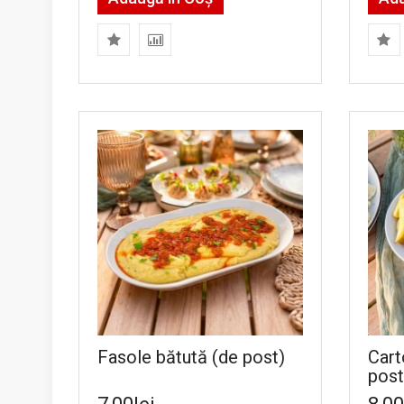
Fasole bătută (de post)
Cart
post