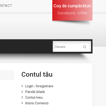
Coş de cumpărături
ONTACT
0 produs(e) - 0,00lei
Contul tău
Login
înregistrare
/
Parolă Uitată
Contul meu
Istoric Comenzi