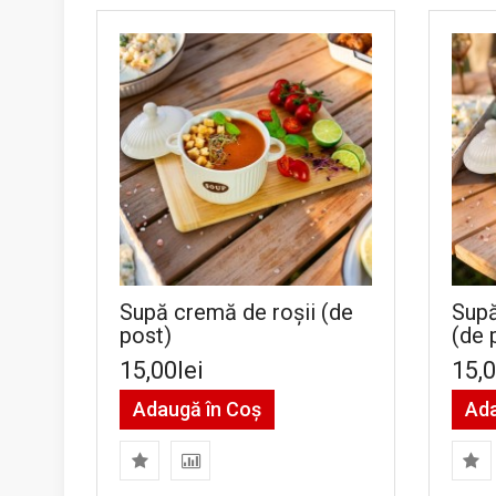
Supă cremă de roșii (de
Sup
post)
(de 
15,00lei
15,0
Adaugă în Coş
Ada