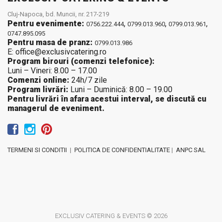
Cluj-Napoca, bd. Muncii, nr. 217-219
Pentru evenimente:
,
,
,
0756.222.444
0799.013.960
0799.013.961
0747.895.095
Pentru masa de pranz:
0799.013.986
E: office@exclusivcatering.ro
Program birouri (comenzi telefonice):
Luni – Vineri: 8.00 – 17.00
Comenzi online:
24h/7 zile
Program livrări:
Luni – Duminică: 8.00 – 19.00
Pentru livrări în afara acestui interval, se discută cu
managerul de eveniment.
TERMENI SI CONDITII
|
POLITICA DE CONFIDENTIALITATE
|
ANPC SAL
EXCLUSIV CATERING & EVENTS © 2026