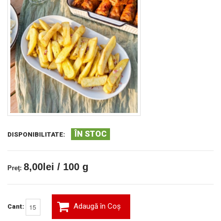
ÎN STOC
DISPONIBILITATE:
8,00lei / 100 g
Preţ:
Adaugă în Coş
Cant: