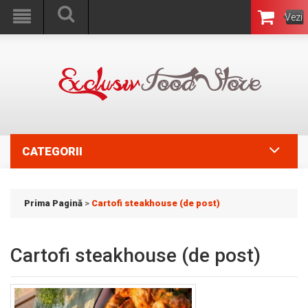
Vezi
Coşul
CATEGORII
Prima Pagină
>
Cartofi steakhouse (de post)
Cartofi steakhouse (de post)