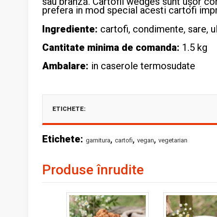
sau brânză. Cartofii wedges sunt ușor cond
prefera in mod special acesti cartofi im
Ingrediente:
cartofi, condimente, sare, u
Cantitate minima de comanda:
1.5 kg
Ambalare:
in caserole termosudate
ETICHETE:
Etichete:
,
,
,
garnitura
cartofi
vegan
vegetarian
Produse înrudite