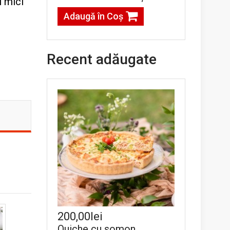
i mici
Adaugă în Coş
Recent adăugate
200,00lei
Quiche cu somon