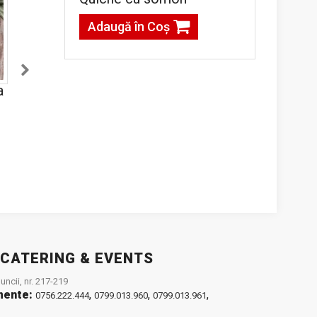
Adaugă în Coş
a
Cartofi steakhouse
Aripioare crocante
(de post)
g
8,00lei / 100 g
18,00lei / 100 g
Adaugă în Coş
Adaugă în Coş
 CATERING & EVENTS
ncii, nr. 217-219
mente:
,
,
,
0756.222.444
0799.013.960
0799.013.961