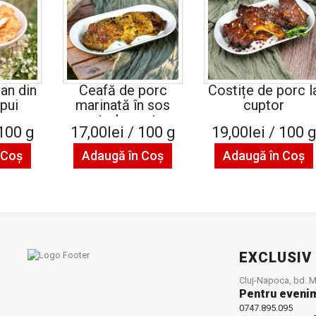
ian din
Ceafă de porc
Costițe de porc l
pui
marinată în sos
cuptor
pesto la cuptor
 100 g
17,00lei / 100 g
19,00lei / 100 
 Coş
Adaugă în Coş
Adaugă în Coş
EXCLUSIV
Cluj-Napoca, bd. Mu
Pentru eveni
0747.895.095