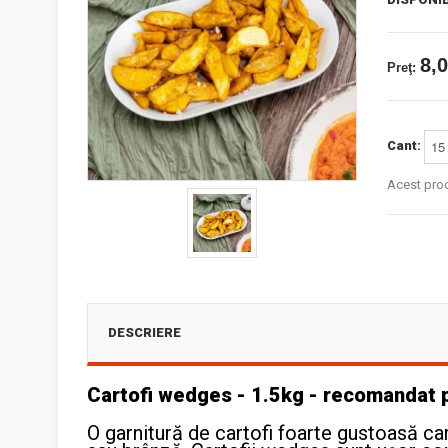
8,0
Preţ:
Cant:
Acest pro
DESCRIERE
Cartofi wedges - 1.5kg - recomandat
O garnitură de cartofi foarte gustoasă c