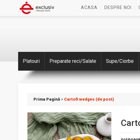
ACASA
DESPRE NOI
Platouri
Preparate reci/Salate
Supe/Ciorbe
Prima Pagină
>
Cartofi wedges (de post)
Cart
DISPONIB