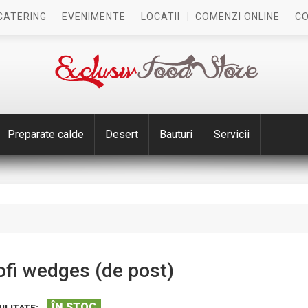
CATERING
EVENIMENTE
LOCATII
COMENZI ONLINE
C
Preparate calde
Desert
Bauturi
Servicii
ofi wedges (de post)
ÎN STOC
ILITATE: