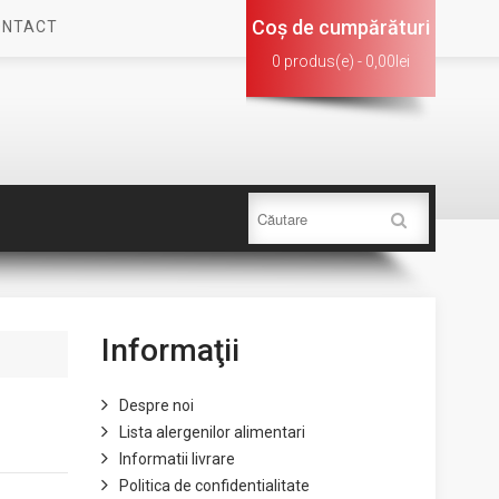
Coş de cumpărături
ONTACT
0 produs(e) - 0,00lei
Informaţii
Despre noi
Lista alergenilor alimentari
Informatii livrare
Politica de confidentialitate