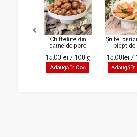
Chifteluțe din
Șnițel pariz
carne de porc
piept de 
15,00lei / 100 g
15,00lei /
Adaugă în Coş
Adaugă în