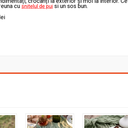
imentați, crocanți la exterior și moi la interior. Ce
preuna cu
si un sos bun.
snitelul de pui
lei