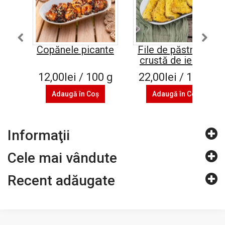
Copănele picante
File de păstrăv în
crustă de ierburi
12,00lei / 100 g
22,00lei / 100 g
Adaugă în Coş
Adaugă în Coş
Informaţii
Cele mai vândute
Recent adăugate