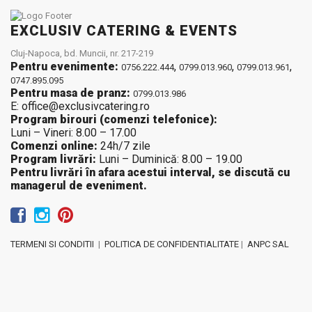
EXCLUSIV CATERING & EVENTS
Cluj-Napoca, bd. Muncii, nr. 217-219
Pentru evenimente:
,
,
,
0756.222.444
0799.013.960
0799.013.961
0747.895.095
Pentru masa de pranz:
0799.013.986
E: office@exclusivcatering.ro
Program birouri (comenzi telefonice):
Luni – Vineri: 8.00 – 17.00
Comenzi online:
24h/7 zile
Program livrări:
Luni – Duminică: 8.00 – 19.00
Pentru livrări în afara acestui interval, se discută cu
managerul de eveniment.
TERMENI SI CONDITII
|
POLITICA DE CONFIDENTIALITATE
|
ANPC SAL