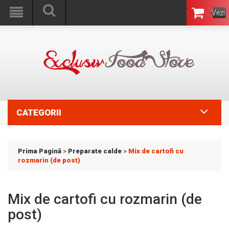
Vezi
Coşul
CATEGORII
Prima Pagină
>
Preparate calde
>
Mix de cartofi cu
rozmarin (de post)
Mix de cartofi cu rozmarin (de
post)