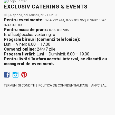
EXCLUSIV CATERING & EVENTS
Cluj-Napoca, bd. Muncii, nr. 217-219
Pentru evenimente:
,
,
,
0756.222.444
0799.013.960
0799.013.961
0747.895.095
Pentru masa de pranz:
0799.013.986
E: office@exclusivcatering.ro
Program birouri (comenzi telefonice):
Luni – Vineri: 8.00 – 17.00
Comenzi online:
24h/7 zile
Program livrări:
Luni – Duminică: 8.00 – 19.00
Pentru livrări în afara acestui interval, se discută cu
managerul de eveniment.
TERMENI SI CONDITII
|
POLITICA DE CONFIDENTIALITATE
|
ANPC SAL