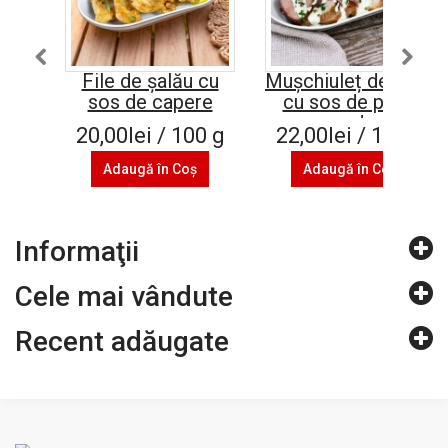
File de șalău cu
Mușchiuleț de porc
sos de capere
cu sos de piper
verde
20,00lei / 100 g
22,00lei / 100 g
Adaugă în Coş
Adaugă în Coş
Informaţii
Cele mai vândute
Recent adăugate