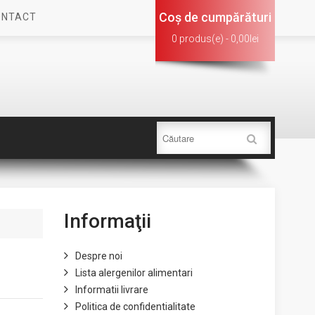
Coş de cumpărături
ONTACT
0 produs(e) - 0,00lei
Informaţii
Despre noi
Lista alergenilor alimentari
Informatii livrare
Politica de confidentialitate