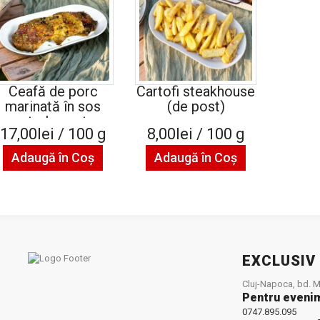
Ceafă de porc
Cartofi steakhouse
marinată în sos
(de post)
pesto la cuptor
17,00lei / 100 g
8,00lei / 100 g
Adaugă în Coş
Adaugă în Coş
EXCLUSIV
Cluj-Napoca, bd. Mu
Pentru eveni
0747.895.095