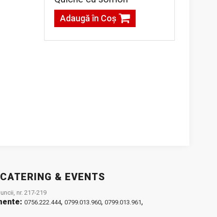
Adaugă în Coş
 CATERING & EVENTS
ncii, nr. 217-219
mente:
,
,
,
0756.222.444
0799.013.960
0799.013.961