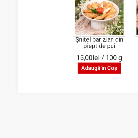
Șnițel parizian din
piept de pui
15,00lei / 100 g
Adaugă în Coş