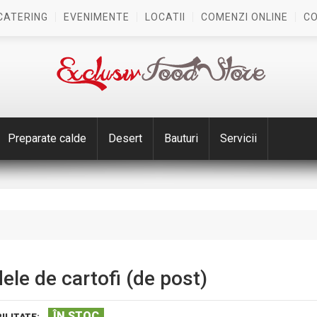
CATERING
EVENIMENTE
LOCATII
COMENZI ONLINE
C
Preparate calde
Desert
Bauturi
Servicii
ele de cartofi (de post)
ÎN STOC
ILITATE: