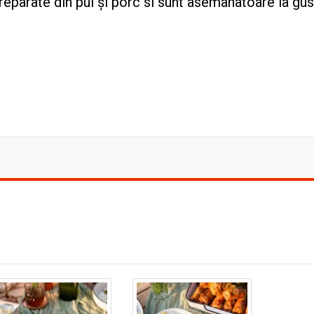
preparate din pui și porc si sunt asemanatoare la gus