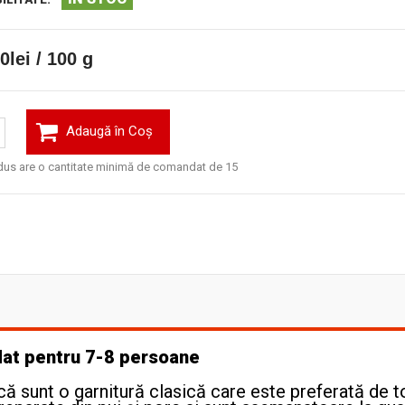
0lei / 100 g
Adaugă în Coş
dus are o cantitate minimă de comandat de 15
dat pentru 7-8 persoane
că sunt o garnitură clasică care este preferată de t