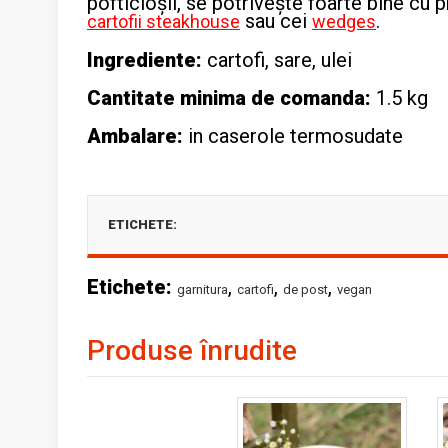
pofticioșii, se potrivește foarte bine cu 
sau cei
.
cartofii steakhouse
wedges
Ingrediente:
cartofi, sare, ulei
Cantitate minima de comanda:
1.5 kg
Ambalare:
in caserole termosudate
ETICHETE:
Etichete:
,
,
,
garnitura
cartofi
de post
vegan
Produse înrudite