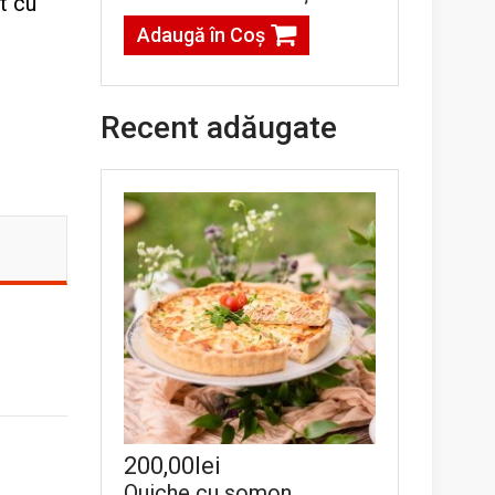
t cu
Adaugă în Coş
Recent adăugate
200,00lei
Quiche cu somon