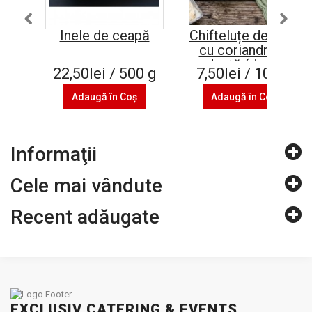
Inele de ceapă
Chifteluțe de năut
cu coriandru și
verdeață (de post)
22,50lei / 500 g
7,50lei / 100 g
Adaugă în Coş
Adaugă în Coş
Informaţii
Cele mai vândute
Recent adăugate
EXCLUSIV CATERING & EVENTS