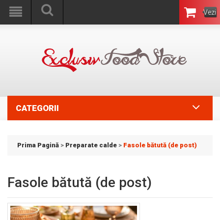
Vezi
Coşul
CATEGORII
Prima Pagină
>
Preparate calde
>
Fasole bătută (de post)
Fasole bătută (de post)