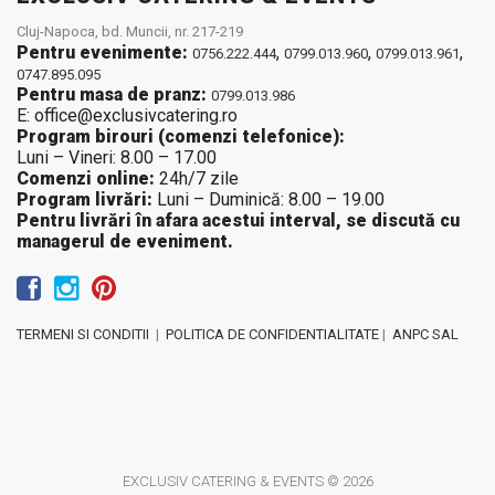
Cluj-Napoca, bd. Muncii, nr. 217-219
Pentru evenimente:
,
,
,
0756.222.444
0799.013.960
0799.013.961
0747.895.095
Pentru masa de pranz:
0799.013.986
E: office@exclusivcatering.ro
Program birouri (comenzi telefonice):
Luni – Vineri: 8.00 – 17.00
Comenzi online:
24h/7 zile
Program livrări:
Luni – Duminică: 8.00 – 19.00
Pentru livrări în afara acestui interval, se discută cu
managerul de eveniment.
TERMENI SI CONDITII
|
POLITICA DE CONFIDENTIALITATE
|
ANPC SAL
EXCLUSIV CATERING & EVENTS © 2026