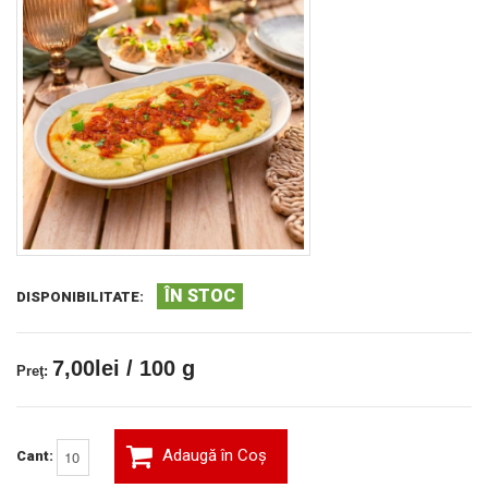
ÎN STOC
DISPONIBILITATE:
7,00lei / 100 g
Preţ:
Adaugă în Coş
Cant: