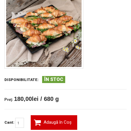
ÎN STOC
DISPONIBILITATE:
180,00lei / 680 g
Preţ:
Adaugă în Coş
Cant: