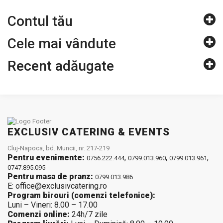
Contul tău
Cele mai vândute
Recent adăugate
EXCLUSIV CATERING & EVENTS
Cluj-Napoca, bd. Muncii, nr. 217-219
Pentru evenimente:
,
,
,
0756.222.444
0799.013.960
0799.013.961
0747.895.095
Pentru masa de pranz:
0799.013.986
E: office@exclusivcatering.ro
Program birouri (comenzi telefonice):
Luni – Vineri: 8.00 – 17.00
Comenzi online:
24h/7 zile