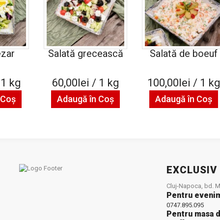
ezar
Salată grecească
Salată de boeuf
 1 kg
60,00lei / 1 kg
100,00lei / 1 k
 Coş
Adaugă în Coş
Adaugă în Coş
EXCLUSIV
Cluj-Napoca, bd. Mu
Pentru eveni
0747.895.095
Pentru masa d