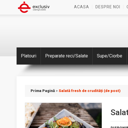
ACASA
DESPRE NOI
Platouri
Preparate reci/Salate
Supe/Ciorbe
Prima Pagină
>
Salată fresh de crudități (de post)
Salat
DISPONIB