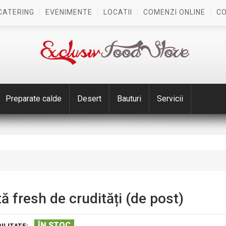
CATERING
EVENIMENTE
LOCATII
COMENZI ONLINE
C
Preparate calde
Desert
Bauturi
Servicii
ă fresh de crudități (de post)
ÎN STOC
ILITATE: