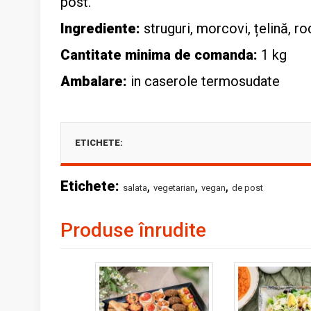
post.
Ingrediente:
struguri, morcovi, țelină, ro
Cantitate minima de comanda:
1 kg
Ambalare:
in caserole termosudate
ETICHETE:
Etichete:
,
,
,
salata
vegetarian
vegan
de post
Produse înrudite