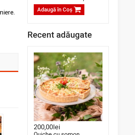
Adaugă în Coş
 miere.
Recent adăugate
200,00lei
Quiche cu somon