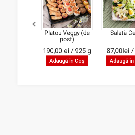
Platou Veggy (de
Salată C
post)
190,00lei / 925 g
87,00lei /
Adaugă în Coş
Adaugă în