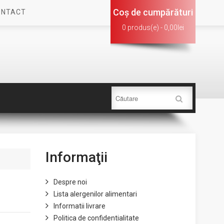
Coş de cumpărături
ONTACT
0 produs(e) - 0,00lei
Informaţii
Despre noi
Lista alergenilor alimentari
Informatii livrare
Politica de confidentialitate