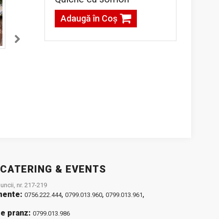
Adaugă în Coş
Salată cu broccoli
Salată de cartofi
cu ouă de prepeliță
g
67,00lei / 1 kg
80,00lei / 1 kg
Adaugă în Coş
Adaugă în Coş
 CATERING & EVENTS
ncii, nr. 217-219
mente:
,
,
,
0756.222.444
0799.013.960
0799.013.961
e pranz:
0799.013.986