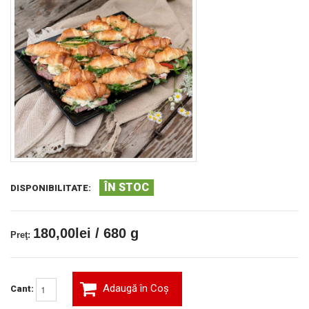
ÎN STOC
DISPONIBILITATE:
180,00lei / 680 g
Preţ:
Adaugă în Coş
Cant: