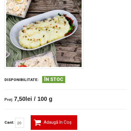
ÎN STOC
DISPONIBILITATE:
7,50lei / 100 g
Preţ:
Adaugă în Coş
Cant: