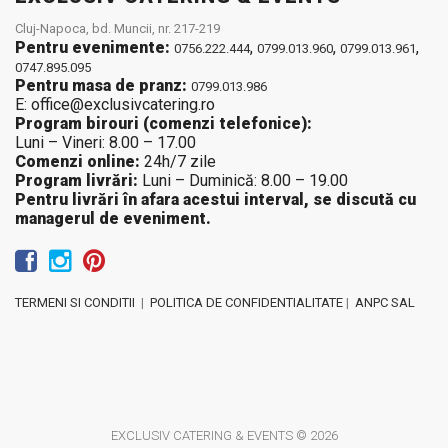
Cluj-Napoca, bd. Muncii, nr. 217-219
Pentru evenimente:
,
,
,
0756.222.444
0799.013.960
0799.013.961
0747.895.095
Pentru masa de pranz:
0799.013.986
E: office@exclusivcatering.ro
Program birouri (comenzi telefonice):
Luni – Vineri: 8.00 – 17.00
Comenzi online:
24h/7 zile
Program livrări:
Luni – Duminică: 8.00 – 19.00
Pentru livrări în afara acestui interval, se discută cu
managerul de eveniment.
TERMENI SI CONDITII
|
POLITICA DE CONFIDENTIALITATE
|
ANPC SAL
EXCLUSIV CATERING & EVENTS © 2026