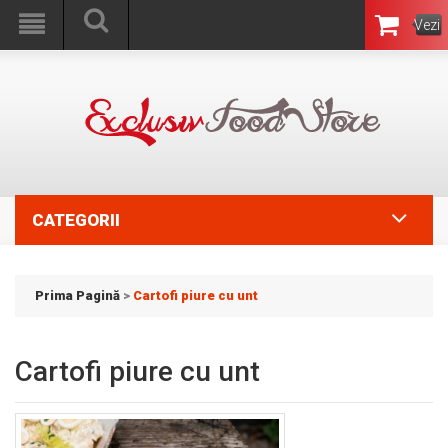
Vezi
Coşul
CATEGORII
Prima Pagină
>
Cartofi piure cu unt
Cartofi piure cu unt