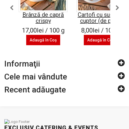
Brânză de capră
Cartofi cu susan la
crispy
cuptor (de post)
17,00lei / 100 g
8,00lei / 100 g
Adaugă în Coş
Adaugă în Coş
Informaţii
Cele mai vândute
Recent adăugate
EXCLUSIV CATERING & EVENTS