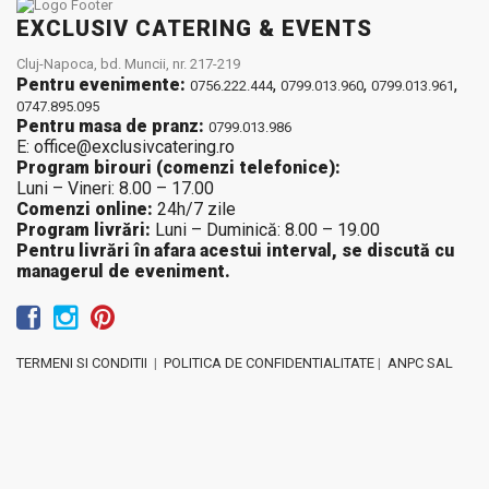
EXCLUSIV CATERING & EVENTS
Cluj-Napoca, bd. Muncii, nr. 217-219
Pentru evenimente:
,
,
,
0756.222.444
0799.013.960
0799.013.961
0747.895.095
Pentru masa de pranz:
0799.013.986
E: office@exclusivcatering.ro
Program birouri (comenzi telefonice):
Luni – Vineri: 8.00 – 17.00
Comenzi online:
24h/7 zile
Program livrări:
Luni – Duminică: 8.00 – 19.00
Pentru livrări în afara acestui interval, se discută cu
managerul de eveniment.
TERMENI SI CONDITII
|
POLITICA DE CONFIDENTIALITATE
|
ANPC SAL