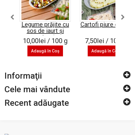
Legume prăjite cu
Cartofi piure cu unt
sos de iaurt și
usturoi
10,00lei / 100 g
7,50lei / 100 g
Adaugă în Coş
Adaugă în Coş
Informaţii
Cele mai vândute
Recent adăugate