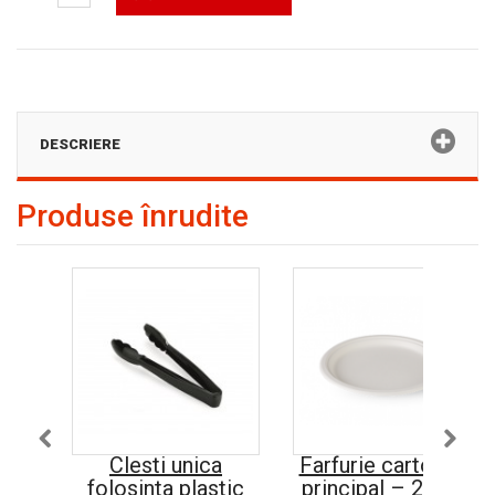
DESCRIERE
Produse înrudite
Clesti unica
Farfurie carton fel
folosinta plastic
principal – 22 cm