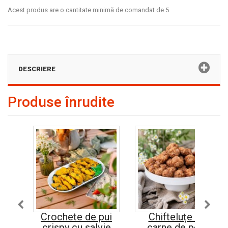
Acest produs are o cantitate minimă de comandat de 5
DESCRIERE
Produse înrudite
Crochete de pui
Chifteluțe din
crispy cu salvie
carne de porc