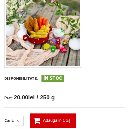
ÎN STOC
DISPONIBILITATE:
20,00lei / 250 g
Preţ:
Adaugă în Coş
Cant: