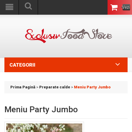
Vezi
Coşul
CATEGORII
Prima Pagină
>
Preparate calde
>
Meniu Party Jumbo
Meniu Party Jumbo