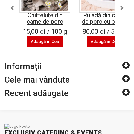
Chifteluțe din
Ruladă din carne
carne de porc
de porc cu bacon
15,00lei / 100 g
80,00lei / 500 g
Adaugă în Coş
Adaugă în Coş
Informaţii
Cele mai vândute
Recent adăugate
EXCLUSIV CATERING & EVENTS