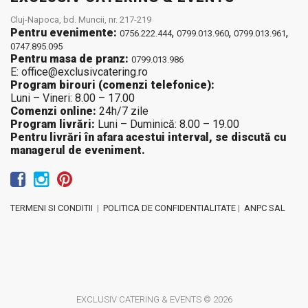
Cluj-Napoca, bd. Muncii, nr. 217-219
Pentru evenimente:
,
,
,
0756.222.444
0799.013.960
0799.013.961
0747.895.095
Pentru masa de pranz:
0799.013.986
E: office@exclusivcatering.ro
Program birouri (comenzi telefonice):
Luni – Vineri: 8.00 – 17.00
Comenzi online:
24h/7 zile
Program livrări:
Luni – Duminică: 8.00 – 19.00
Pentru livrări în afara acestui interval, se discută cu
managerul de eveniment.
TERMENI SI CONDITII
|
POLITICA DE CONFIDENTIALITATE
|
ANPC SAL
EXCLUSIV CATERING & EVENTS © 2026