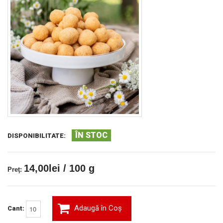
ÎN STOC
DISPONIBILITATE:
14,00lei / 100 g
Preţ:
Adaugă în Coş
Cant: