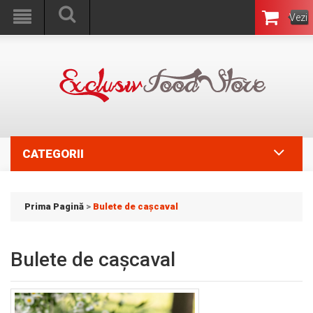
Vezi
Coşul
CATEGORII
Prima Pagină
>
Bulete de cașcaval
Bulete de cașcaval