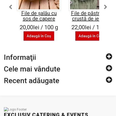
File de șalău cu
File de păstrăv în
sos de capere
crustă de ierburi
20,00lei / 100 g
22,00lei / 100 g
Adaugă în Coş
Adaugă în Coş
Informaţii
Cele mai vândute
Recent adăugate
EXCLUSIV CATERING & EVENTS