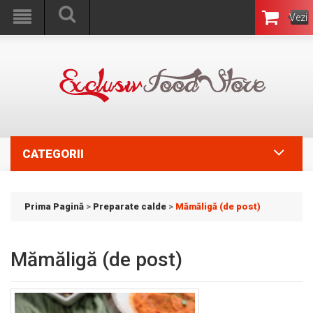
Vezi
Coşul
CATEGORII
Prima Pagină
>
Preparate calde
>
Mămăligă (de post)
Mămăligă (de post)