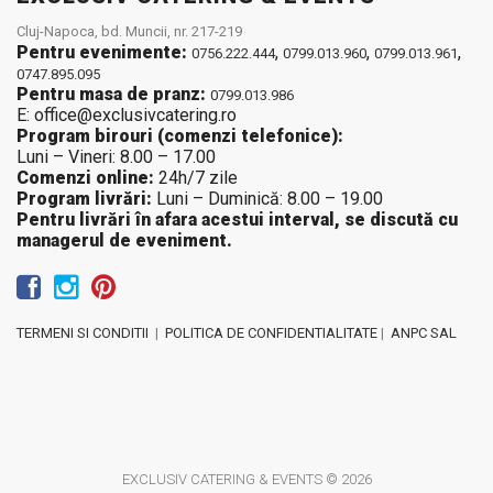
Cluj-Napoca, bd. Muncii, nr. 217-219
Pentru evenimente:
,
,
,
0756.222.444
0799.013.960
0799.013.961
0747.895.095
Pentru masa de pranz:
0799.013.986
E: office@exclusivcatering.ro
Program birouri (comenzi telefonice):
Luni – Vineri: 8.00 – 17.00
Comenzi online:
24h/7 zile
Program livrări:
Luni – Duminică: 8.00 – 19.00
Pentru livrări în afara acestui interval, se discută cu
managerul de eveniment.
TERMENI SI CONDITII
|
POLITICA DE CONFIDENTIALITATE
|
ANPC SAL
EXCLUSIV CATERING & EVENTS © 2026