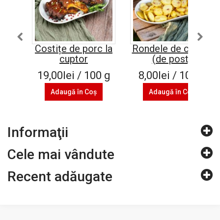
Costițe de porc la
Rondele de cartofi
cuptor
(de post)
19,00lei / 100 g
8,00lei / 100 g
Adaugă în Coş
Adaugă în Coş
Informaţii
Cele mai vândute
Recent adăugate