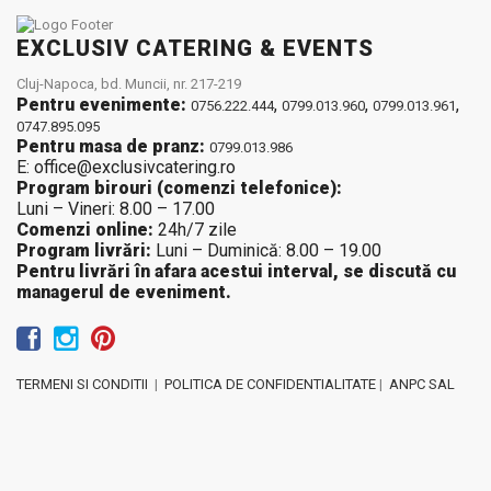
EXCLUSIV CATERING & EVENTS
Cluj-Napoca, bd. Muncii, nr. 217-219
Pentru evenimente:
,
,
,
0756.222.444
0799.013.960
0799.013.961
0747.895.095
Pentru masa de pranz:
0799.013.986
E: office@exclusivcatering.ro
Program birouri (comenzi telefonice):
Luni – Vineri: 8.00 – 17.00
Comenzi online:
24h/7 zile
Program livrări:
Luni – Duminică: 8.00 – 19.00
Pentru livrări în afara acestui interval, se discută cu
managerul de eveniment.
TERMENI SI CONDITII
|
POLITICA DE CONFIDENTIALITATE
|
ANPC SAL