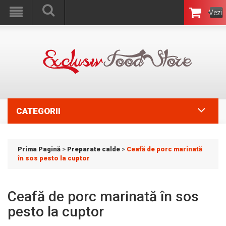
Vezi
Coşul
CATEGORII
Prima Pagină
>
Preparate calde
>
Ceafă de porc marinată
în sos pesto la cuptor
Ceafă de porc marinată în sos
pesto la cuptor