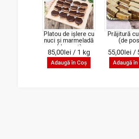
Platou de ișlere cu
Prăjitură c
nuci și marmeladă
(de pos
(de post)
85,00lei / 1 kg
55,00lei /
Adaugă în Coş
Adaugă în