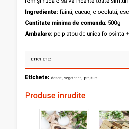
rom și nucă o să vă încânte toate simturi
Ingrediente:
făină, cacao, ciocolată, ese
Cantitate minima de comanda
: 500g
Ambalare:
pe platou de unica folosinta +
ETICHETE:
Etichete:
,
,
desert
vegetarian
prajitura
Produse înrudite