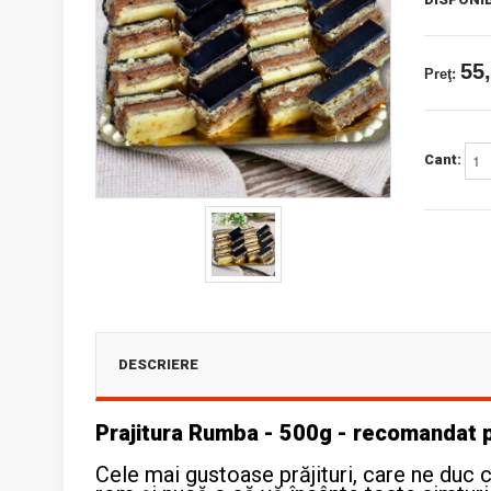
55,
Preţ:
Cant:
DESCRIERE
Prajitura Rumba - 500g - recomandat 
Cele mai gustoase prăjituri, care ne duc c