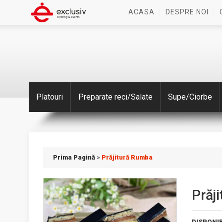
ACASA
DESPRE NOI
Platouri
Preparate reci/Salate
Supe/Ciorbe
Prima Pagină
>
Prăjitură Rumba
Prăj
DISPONIB