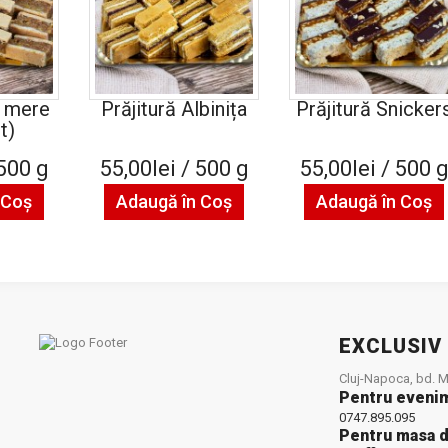
u mere
Prăjitură Albinița
Prăjitură Snicker
t)
 500 g
55,00lei / 500 g
55,00lei / 500 
 Coş
Adaugă în Coş
Adaugă în Coş
EXCLUSIV
Cluj-Napoca, bd. Mu
Pentru eveni
0747.895.095
Pentru masa d