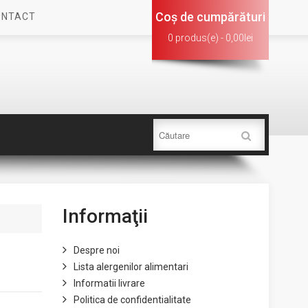
Coş de cumpărături
ONTACT
0 produs(e) - 0,00lei
Informaţii
Despre noi
Lista alergenilor alimentari
Informatii livrare
Politica de confidentialitate