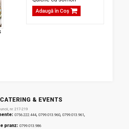
Adaugă în Coş
s
g
 CATERING & EVENTS
ncii, nr. 217-219
mente:
,
,
,
0756.222.444
0799.013.960
0799.013.961
e pranz:
0799.013.986