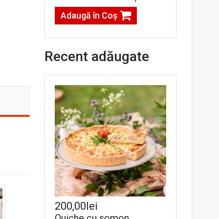
Adaugă în Coş
Recent adăugate
200,00lei
Quiche cu somon