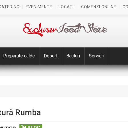
CATERING
EVENIMENTE
LOCATII
COMENZI ONLINE
C
Preparate calde
Desert
Bauturi
Servicii
itură Rumba
ÎN STOC
ILITATE: