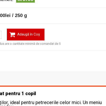
00lei / 250 g
Adaugă în Coş
us are o cantitate minimă de comandat de 5
t pentru 1 copil
ților, ideal pentru petrecerile celor mici. Un meniu