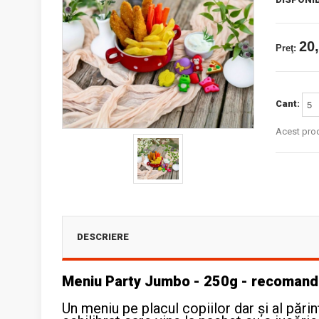
20,
Preţ:
Cant:
Acest prod
DESCRIERE
Meniu Party Jumbo - 250g - recomanda
Un meniu pe placul copiilor dar și al părin