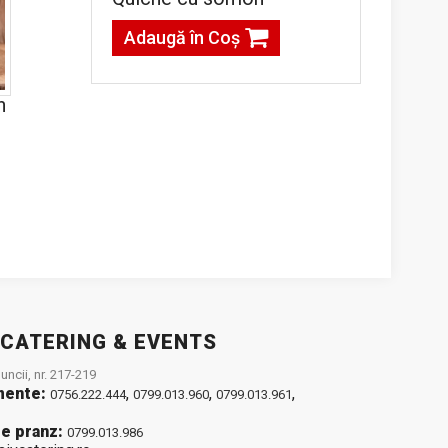
Adaugă în Coş
n
g
 CATERING & EVENTS
ncii, nr. 217-219
mente:
,
,
,
0756.222.444
0799.013.960
0799.013.961
e pranz:
0799.013.986