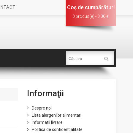
Coş de cumpărături
ONTACT
0 produs(e) - 0,00lei
Informaţii
Despre noi
Lista alergenilor alimentari
Informatii livrare
Politica de confidentialitate