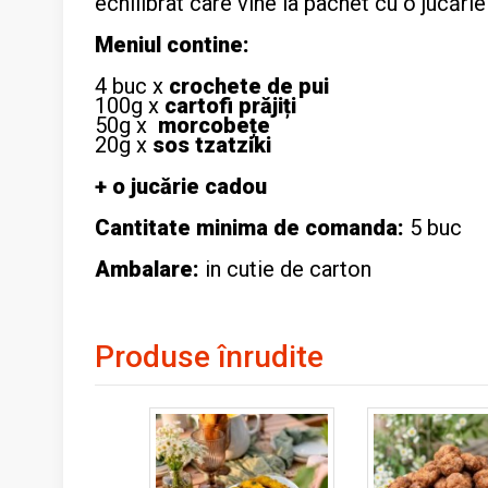
echilibrat care vine la pachet cu o jucări
Meniul contine:
4 buc x
crochete de pui
100g x
cartofi prăjiți
50g x
morcobețe
20g x
sos tzatziki
+ o jucărie cadou
Cantitate minima de comanda:
5 buc
Ambalare:
in cutie de carton
Produse înrudite