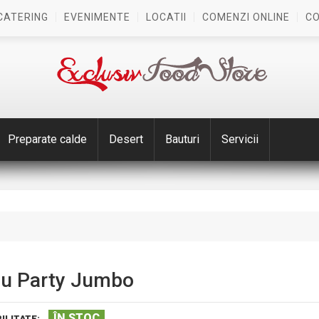
CATERING
EVENIMENTE
LOCATII
COMENZI ONLINE
C
Preparate calde
Desert
Bauturi
Servicii
u Party Jumbo
ÎN STOC
ILITATE: