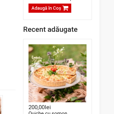
Adaugă în Coş
Recent adăugate
200,00lei
Quiche cu somon