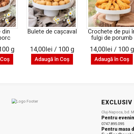
 din
Bulete de cașcaval
Crochete de pui î
porc
fulgi de porumb
 100 g
14,00lei / 100 g
14,00lei / 100 
 Coş
Adaugă în Coş
Adaugă în Coş
EXCLUSIV
Cluj-Napoca, bd. Mu
Pentru eveni
0747.895.095
Pentru masa d