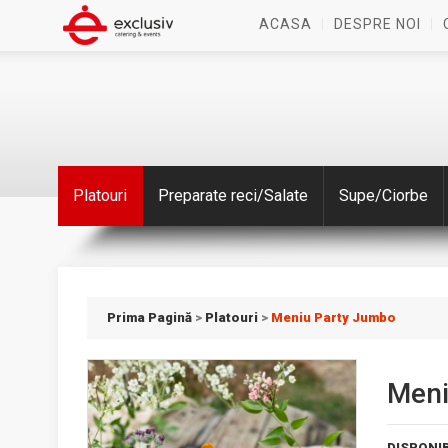
ACASA
DESPRE NOI
Platouri
Preparate reci/Salate
Supe/Ciorbe
Prima Pagină
>
Platouri
>
Meniu Party Jumbo
Meni
DISPONIB