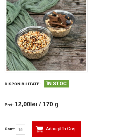
ÎN STOC
DISPONIBILITATE:
12,00lei / 170 g
Preţ:
Adaugă în Coş
Cant: