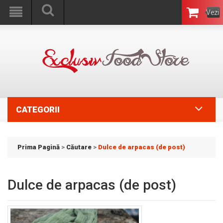
Vezi
Coşul
CATEGORII
Prima Pagină
>
Căutare
>
Dulce de arpacas (de post)
Dulce de arpacas (de post)