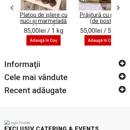
Platou de ișlere cu
Prăjitură cu mere
nuci și marmeladă
(de post)
(de post)
85,00lei / 1 kg
55,00lei / 500 g
Adaugă în Coş
Adaugă în Coş
Informaţii
Cele mai vândute
Recent adăugate
EXCLUSIV CATERING & EVENTS