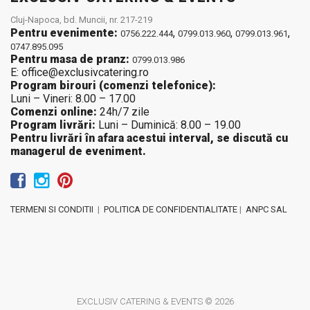
Cluj-Napoca, bd. Muncii, nr. 217-219
Pentru evenimente:
,
,
,
0756.222.444
0799.013.960
0799.013.961
0747.895.095
Pentru masa de pranz:
0799.013.986
E: office@exclusivcatering.ro
Program birouri (comenzi telefonice):
Luni – Vineri: 8.00 – 17.00
Comenzi online:
24h/7 zile
Program livrări:
Luni – Duminică: 8.00 – 19.00
Pentru livrări în afara acestui interval, se discută cu
managerul de eveniment.
TERMENI SI CONDITII
|
POLITICA DE CONFIDENTIALITATE
|
ANPC SAL
EXCLUSIV CATERING & EVENTS © 2026