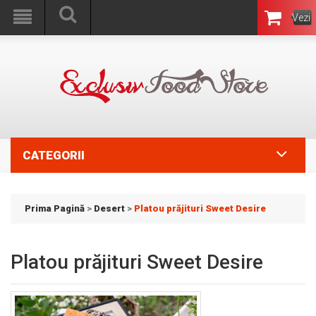
Vezi
Coşul
CATEGORII
Prima Pagină
>
Desert
>
Platou prăjituri Sweet Desire
Platou prăjituri Sweet Desire