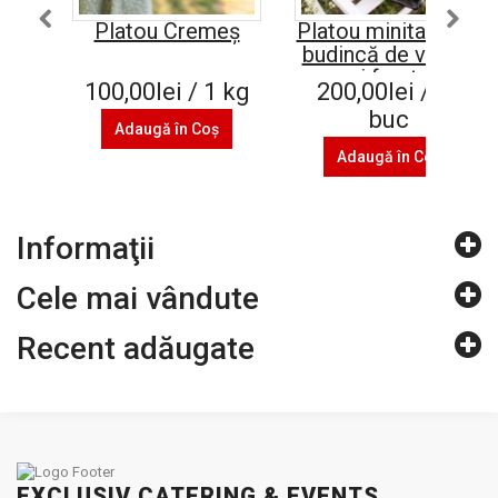
Platou Cremeș
Platou minitarte cu
budincă de vanilie
și fructe
100,00lei / 1 kg
200,00lei / 35
buc
Adaugă în Coş
Adaugă în Coş
Informaţii
Cele mai vândute
Recent adăugate
EXCLUSIV CATERING & EVENTS