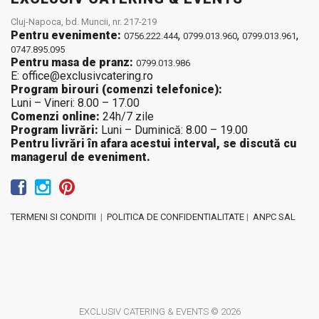
Cluj-Napoca, bd. Muncii, nr. 217-219
Pentru evenimente:
,
,
,
0756.222.444
0799.013.960
0799.013.961
0747.895.095
Pentru masa de pranz:
0799.013.986
E: office@exclusivcatering.ro
Program birouri (comenzi telefonice):
Luni – Vineri: 8.00 – 17.00
Comenzi online:
24h/7 zile
Program livrări:
Luni – Duminică: 8.00 – 19.00
Pentru livrări în afara acestui interval, se discută cu
managerul de eveniment.
TERMENI SI CONDITII
|
POLITICA DE CONFIDENTIALITATE
|
ANPC SAL
EXCLUSIV CATERING & EVENTS © 2026