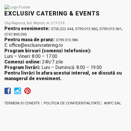
EXCLUSIV CATERING & EVENTS
Cluj-Napoca, bd. Muncii, nr. 217-219
Pentru evenimente:
,
,
,
0756.222.444
0799.013.960
0799.013.961
0747.895.095
Pentru masa de pranz:
0799.013.986
E: office@exclusivcatering.ro
Program birouri (comenzi telefonice):
Luni – Vineri: 8.00 – 17.00
Comenzi online:
24h/7 zile
Program livrări:
Luni – Duminică: 8.00 – 19.00
Pentru livrări în afara acestui interval, se discută cu
managerul de eveniment.
TERMENI SI CONDITII
|
POLITICA DE CONFIDENTIALITATE
|
ANPC SAL