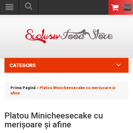
Vezi
Coşul
CATEGORII
Prima Pagină
>
Platou Minicheesecake cu merișoare și
afine
Platou Minicheesecake cu
merișoare și afine