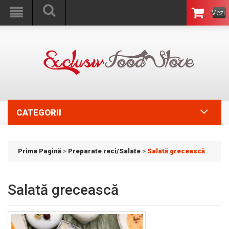
Vezi
Coşul
CATEGORII
Prima Pagină
>
Preparate reci/Salate
>
Salată grecească
Salată grecească