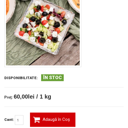
ÎN STOC
DISPONIBILITATE:
60,00lei / 1 kg
Preţ:
Adaugă în Coş
Cant: