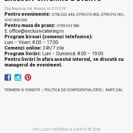
Cluj-Napoca, bd. Muncii, nr. 217-219
Pentru evenimente:
,
,
,
0756.222.444
0799.013.960
0799.013.961
0747.895.095
Pentru masa de pranz:
0799.013.986
E: office@exclusivcatering.ro
Program birouri (comenzi telefonice):
Luni – Vineri: 8.00 – 17.00
Comenzi online:
24h/7 zile
Program livrări:
Luni – Duminică: 8.00 – 19.00
Pentru livrări în afara acestui interval, se discută cu
managerul de eveniment.
TERMENI SI CONDITII
|
POLITICA DE CONFIDENTIALITATE
|
ANPC SAL
EXCLUSIV CATERING & EVENTS © 2026