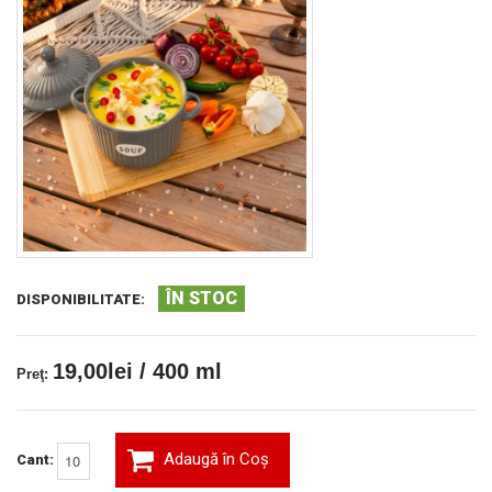
ÎN STOC
DISPONIBILITATE:
19,00lei / 400 ml
Preţ:
Adaugă în Coş
Cant: