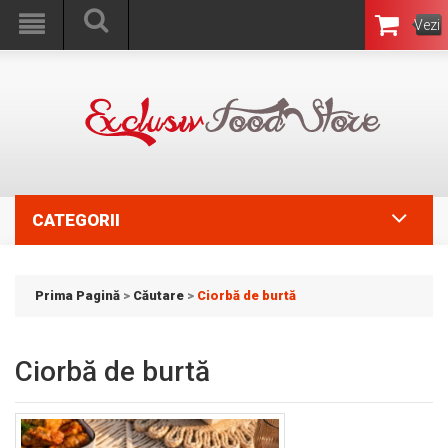
Vezi
Coşul
CATEGORII
Prima Pagină
>
Căutare
>
Ciorbă de burtă
Ciorbă de burtă