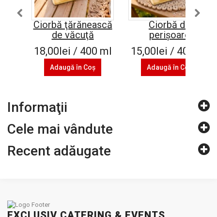
Ciorbă ţărănească
Ciorbă de
de văcuţă
perișoare
18,00lei / 400 ml
15,00lei / 400 ml
Adaugă în Coş
Adaugă în Coş
Informaţii
Cele mai vândute
Recent adăugate
EXCLUSIV CATERING & EVENTS