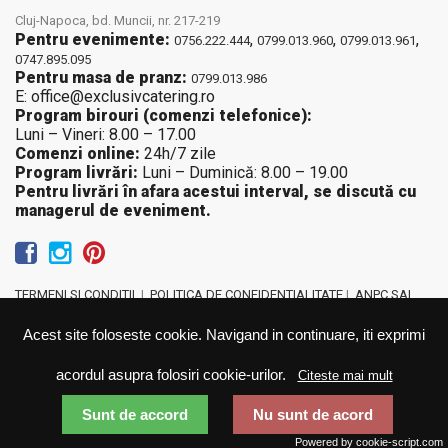
Cluj-Napoca, bd. Muncii, nr. 217-219
Pentru evenimente:
,
,
,
0756.222.444
0799.013.960
0799.013.961
0747.895.095
Pentru masa de pranz:
0799.013.986
E: office@exclusivcatering.ro
Program birouri (comenzi telefonice):
Luni – Vineri: 8.00 – 17.00
Comenzi online:
24h/7 zile
Program livrări:
Luni – Duminică: 8.00 – 19.00
Pentru livrări în afara acestui interval, se discută cu
managerul de eveniment.
TERMENI SI CONDITII
|
POLITICA DE CONFIDENTIALITATE
|
ANPC SAL
Acest site foloseste cookie. Navigand in continuare, iti exprimi
acordul asupra folosiri cookie-urilor.
Citeste mai mult
Sunt de accord
Nu sunt de acord
EXCLUSIV CATERING & EVENTS © 2026
Powered by cookie-script.com