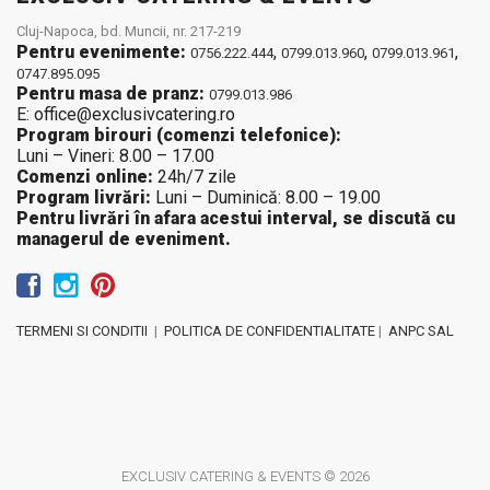
Cluj-Napoca, bd. Muncii, nr. 217-219
Pentru evenimente:
,
,
,
0756.222.444
0799.013.960
0799.013.961
0747.895.095
Pentru masa de pranz:
0799.013.986
E: office@exclusivcatering.ro
Program birouri (comenzi telefonice):
Luni – Vineri: 8.00 – 17.00
Comenzi online:
24h/7 zile
Program livrări:
Luni – Duminică: 8.00 – 19.00
Pentru livrări în afara acestui interval, se discută cu
managerul de eveniment.
TERMENI SI CONDITII
|
POLITICA DE CONFIDENTIALITATE
|
ANPC SAL
EXCLUSIV CATERING & EVENTS © 2026