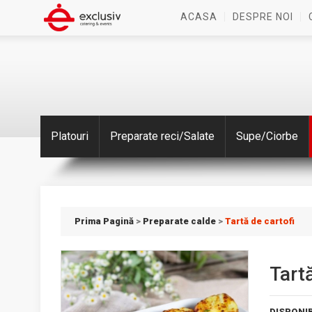
ACASA
DESPRE NOI
Platouri
Preparate reci/Salate
Supe/Ciorbe
Prima Pagină
>
Preparate calde
>
Tartă de cartofi
Tartă
DISPONIB