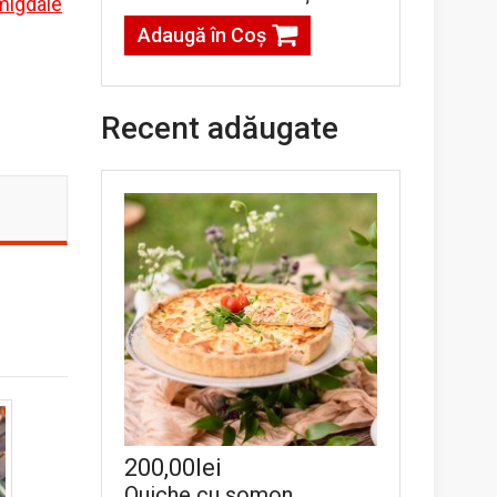
migdale
Adaugă în Coş
Recent adăugate
200,00lei
Quiche cu somon