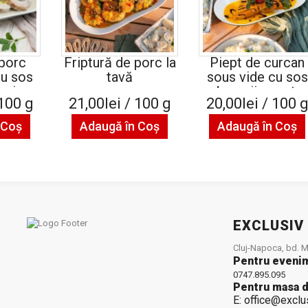
 porc
Friptură de porc la
Piept de curcan
cu sos
tavă
sous vide cu sos
rci
de rosii coapte
 100 g
21,00lei / 100 g
20,00lei / 100 
 Coş
Adaugă în Coş
Adaugă în Coş
EXCLUSIV
Cluj-Napoca, bd. Mu
Pentru eveni
0747.895.095
Pentru masa d
E: office@exclu