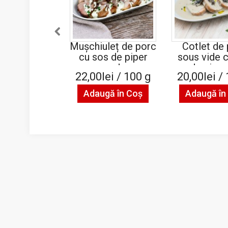
Mușchiuleț de porc
Cotlet de
cu sos de piper
sous vide 
verde
de ciupe
22,00lei / 100 g
20,00lei /
Adaugă în Coş
Adaugă în