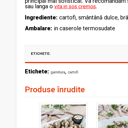
principal mai sofisticat. Va recomandam s
sau langa o
.
vita in sos cremos
Ingrediente:
cartofi, smântână dulce, b
Ambalare:
in caserole termosudate
ETICHETE:
Etichete:
,
garnitura
cartofi
Produse înrudite