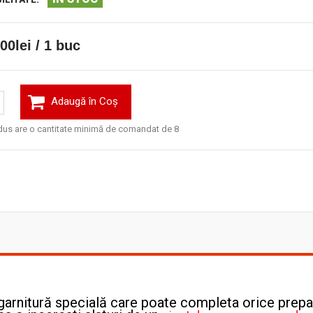
00lei / 1 buc
Adaugă în Coş
us are o cantitate minimă de comandat de 8
 garnitură specială care poate completa orice prepa