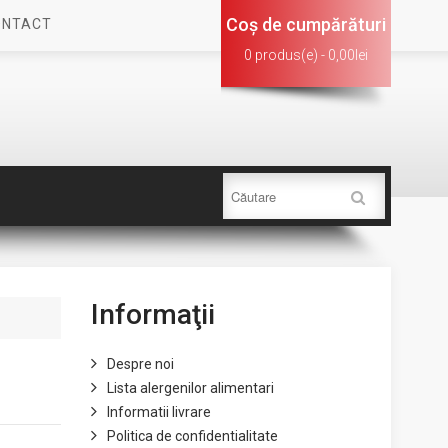
Coş de cumpărături
ONTACT
0 produs(e) - 0,00lei
Informaţii
Despre noi
Lista alergenilor alimentari
Informatii livrare
Politica de confidentialitate