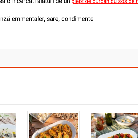
a o incercati alaturi de un
piept de curcan cu sos de 
rânză emmentaler, sare, condimente