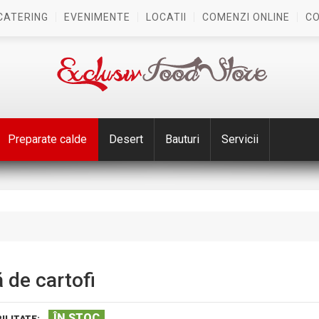
CATERING
EVENIMENTE
LOCATII
COMENZI ONLINE
C
Preparate calde
Desert
Bauturi
Servicii
 de cartofi
ÎN STOC
ILITATE: