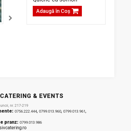
Adaugă în Coş
Spata de vita sous
Dorada regala la
vide cu sos de
cuptor
gorgonzola
g
24,00lei / 100 g
26,00lei / 100 g
Adaugă în Coş
Adaugă în Coş
 CATERING & EVENTS
ncii, nr. 217-219
mente:
,
,
,
0756.222.444
0799.013.960
0799.013.961
e pranz:
0799.013.986
sivcatering.ro