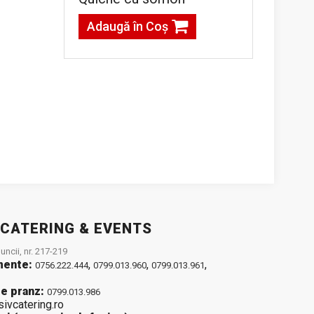
Adaugă în Coş
 CATERING & EVENTS
ncii, nr. 217-219
mente:
,
,
,
0756.222.444
0799.013.960
0799.013.961
e pranz:
0799.013.986
sivcatering.ro