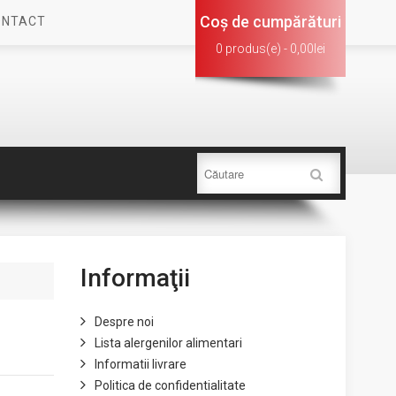
Coş de cumpărături
ONTACT
0 produs(e) - 0,00lei
Informaţii
Despre noi
Lista alergenilor alimentari
Informatii livrare
Politica de confidentialitate