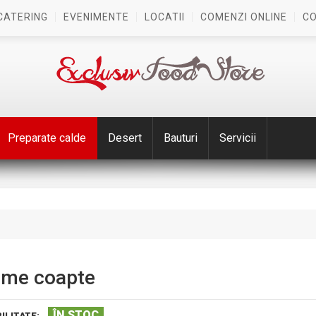
CATERING
EVENIMENTE
LOCATII
COMENZI ONLINE
C
Preparate calde
Desert
Bauturi
Servicii
me coapte
ÎN STOC
ILITATE: