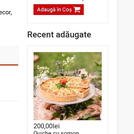
Adaugă în Coş
ecor,
Recent adăugate
200,00lei
Quiche cu somon