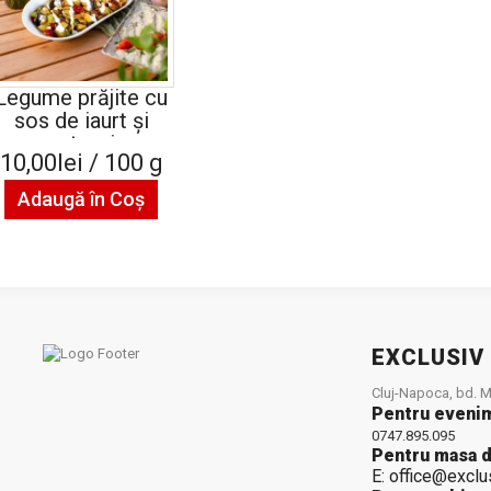
Legume prăjite cu
sos de iaurt și
usturoi
10,00lei / 100 g
Adaugă în Coş
EXCLUSIV
Cluj-Napoca, bd. Mu
Pentru eveni
0747.895.095
Pentru masa d
E: office@exclu