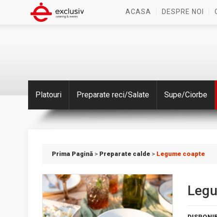
ACASA
DESPRE NOI
Platouri
Preparate reci/Salate
Supe/Ciorbe
Prima Pagină
>
Preparate calde
>
Legume coapte
Legu
DISPONIB