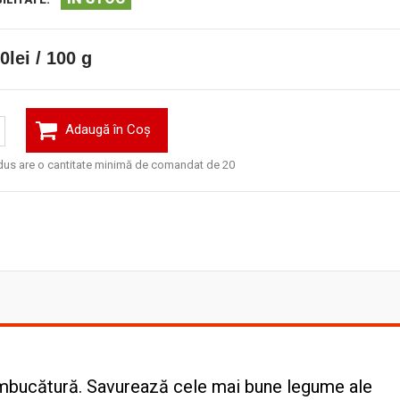
0lei / 100 g
Adaugă în Coş
dus are o cantitate minimă de comandat de 20
 îmbucătură. Savurează cele mai bune legume ale