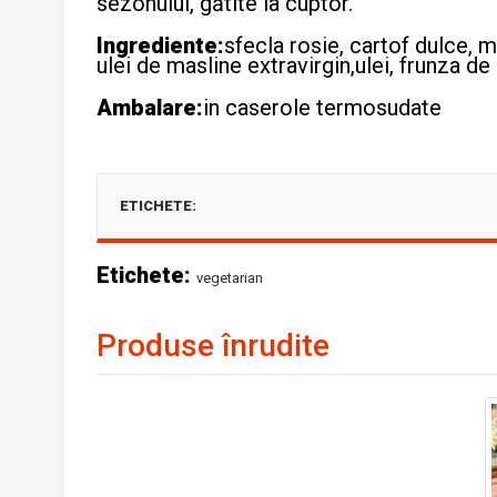
sezonului, gătite la cuptor.
Ingrediente:
sfecla rosie, cartof dulce, 
ulei de masline extravirgin,ulei, frunza d
Ambalare:
in caserole termosudate
ETICHETE:
Etichete:
vegetarian
Produse înrudite