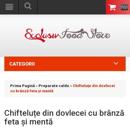
Vezi
Coşul
CATEGORII
Prima Pagină
>
Preparate calde
>
Chifteluțe din dovlecei
cu brânză feta și mentă
Chifteluțe din dovlecei cu brânză
feta și mentă