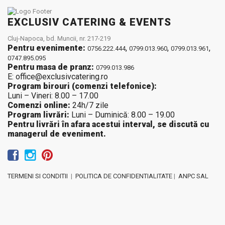
EXCLUSIV CATERING & EVENTS
Cluj-Napoca, bd. Muncii, nr. 217-219
Pentru evenimente:
,
,
,
0756.222.444
0799.013.960
0799.013.961
0747.895.095
Pentru masa de pranz:
0799.013.986
E: office@exclusivcatering.ro
Program birouri (comenzi telefonice):
Luni – Vineri: 8.00 – 17.00
Comenzi online:
24h/7 zile
Program livrări:
Luni – Duminică: 8.00 – 19.00
Pentru livrări în afara acestui interval, se discută cu
managerul de eveniment.
TERMENI SI CONDITII
|
POLITICA DE CONFIDENTIALITATE
|
ANPC SAL