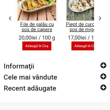
File de șalău cu
Piept de curcan cu
sos de capere
sos de migdale
20,00lei / 100 g
17,00lei / 100 g
Adaugă în Coş
Adaugă în Coş
Informaţii
Cele mai vândute
Recent adăugate