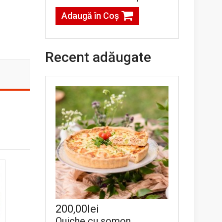
Adaugă în Coş
Recent adăugate
200,00lei
Quiche cu somon