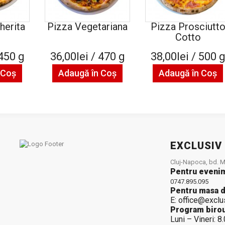
herita
Pizza Vegetariana
Pizza Prosciutt
Cotto
 450 g
36,00lei / 470 g
38,00lei / 500 
 Coş
Adaugă în Coş
Adaugă în Coş
EXCLUSIV
Cluj-Napoca, bd. Mu
Pentru eveni
0747.895.095
Pentru masa d
E: office@exclu
Program birou
Luni – Vineri: 8