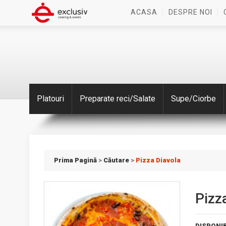
ACASA
DESPRE NOI
Platouri
Preparate reci/Salate
Supe/Ciorbe
Prima Pagină
>
Căutare
>
Pizza Diavola
Pizz
DISPONIB