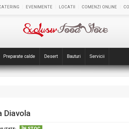
CATERING
EVENIMENTE
LOCATII
COMENZI ONLINE
C
Preparate calde
Desert
Bauturi
Servicii
a Diavola
ÎN STOC
ILITATE: