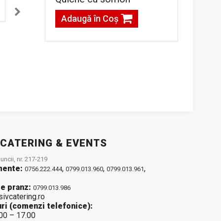
Adaugă în Coş
o
Pizza Capriciosa
Pizza Canibale
g
41,00lei / 530 g
45,00lei / 560 g
Adaugă în Coş
Adaugă în Coş
 CATERING & EVENTS
ncii, nr. 217-219
mente:
,
,
,
0756.222.444
0799.013.960
0799.013.961
e pranz:
0799.013.986
sivcatering.ro
ri (comenzi telefonice):
.00 – 17.00