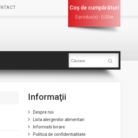
Coş de cumpărături
ONTACT
0 produs(e) - 0,00lei
Informaţii
Despre noi
Lista alergenilor alimentari
Informatii livrare
Politica de confidentialitate