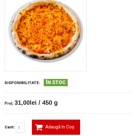
ÎN STOC
DISPONIBILITATE:
31,00lei / 450 g
Preţ:
Adaugă în Coş
Cant: