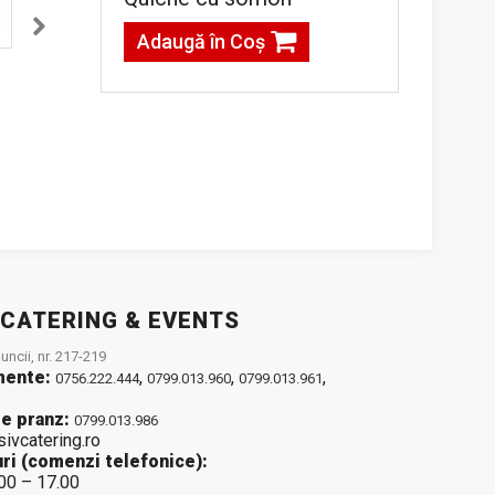
Adaugă în Coş
o
Pizza Diavola
Pizza Canibale
g
42,00lei / 530 g
45,00lei / 560 g
Adaugă în Coş
Adaugă în Coş
 CATERING & EVENTS
ncii, nr. 217-219
mente:
,
,
,
0756.222.444
0799.013.960
0799.013.961
e pranz:
0799.013.986
sivcatering.ro
ri (comenzi telefonice):
.00 – 17.00