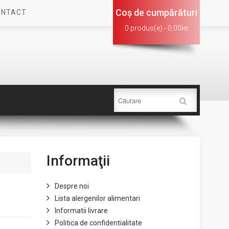
Coş de cumpărături
ONTACT
0 produs(e) - 0,00lei
Informaţii
Despre noi
Lista alergenilor alimentari
Informatii livrare
Politica de confidentialitate