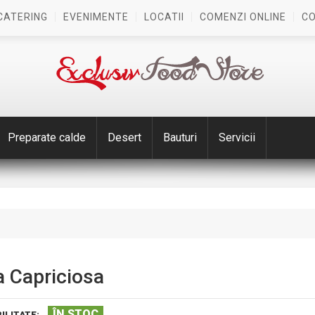
CATERING
EVENIMENTE
LOCATII
COMENZI ONLINE
C
Preparate calde
Desert
Bauturi
Servicii
a Capriciosa
ÎN STOC
ILITATE: