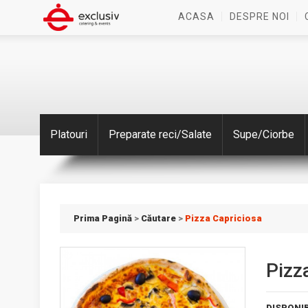
ACASA
DESPRE NOI
Platouri
Preparate reci/Salate
Supe/Ciorbe
Prima Pagină
>
Căutare
>
Pizza Capriciosa
Pizz
DISPONIB