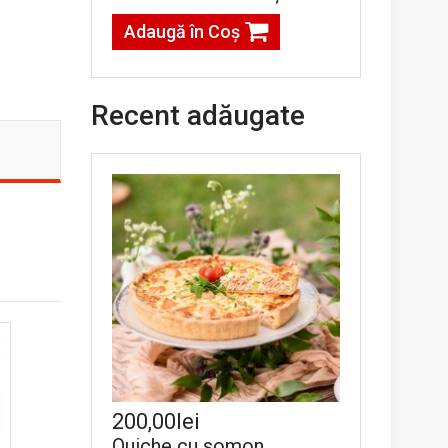
Adaugă în Coş
Recent adăugate
200,00lei
Quiche cu somon