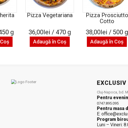
herita
Pizza Vegetariana
Pizza Prosciutt
Cotto
 450 g
36,00lei / 470 g
38,00lei / 500 
 Coş
Adaugă în Coş
Adaugă în Coş
EXCLUSIV
Cluj-Napoca, bd. Mu
Pentru eveni
0747.895.095
Pentru masa d
E: office@exclu
Program birou
Luni – Vineri: 8