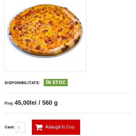
ÎN STOC
DISPONIBILITATE:
45,00lei / 560 g
Preţ:
Adaugă în Coş
Cant: