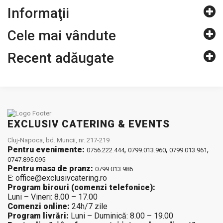
Informaţii
Cele mai vândute
Recent adăugate
EXCLUSIV CATERING & EVENTS
Cluj-Napoca, bd. Muncii, nr. 217-219
Pentru evenimente:
,
,
,
0756.222.444
0799.013.960
0799.013.961
0747.895.095
Pentru masa de pranz:
0799.013.986
E: office@exclusivcatering.ro
Program birouri (comenzi telefonice):
Luni – Vineri: 8.00 – 17.00
Comenzi online:
24h/7 zile
Program livrări:
Luni – Duminică: 8.00 – 19.00