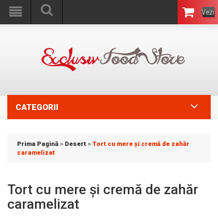
Vezi
Coşul
CATEGORII
Prima Pagină
>
Desert
>
Tort cu mere și cremă de zahăr
caramelizat
Tort cu mere și cremă de zahăr
caramelizat